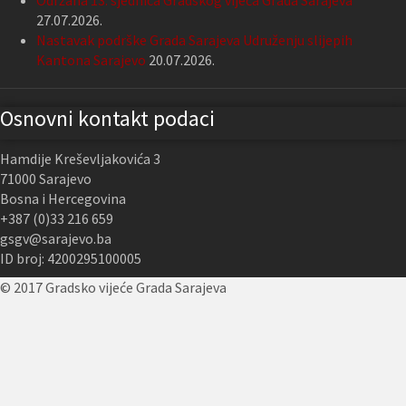
Održana 13. sjednica Gradskog vijeća Grada Sarajeva
27.07.2026.
Nastavak podrške Grada Sarajeva Udruženju slijepih
Kantona Sarajevo
20.07.2026.
Osnovni kontakt podaci
Hamdije Kreševljakovića 3
71000 Sarajevo
Bosna i Hercegovina
+387 (0)33 216 659
gsgv@sarajevo.ba
ID broj: 4200295100005
© 2017 Gradsko vijeće Grada Sarajeva