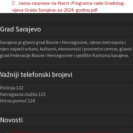
Javna-rasprava-na-Nacrt-Programa-rada-Gradskog-
vijeca-Grada-Sarajeva-za-2024.-godinu.pdf
Grad Sarajevo
Sarajevo je glavni grad Bosne i Hercegovine, njena metropola i
njen najveći urbani, kulturni, ekonomski i prometni centar, glavni
grad Federacije Bosne i Hercegovine i sjedište Kantona Sarajevo.
Važniji telefonski brojevi
Policija 122
Vatrogasna služba 123
Hitna pomoć 124
Novosti