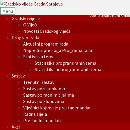
Menu
Izvor fotografije Mezit Armin
Gradsko vijeće
O Vijeću
Novosti Gradskog vijeća
Program rada
Aktuelni program rada
Napredna pretraga Programa rada
Statistika tema
Statistika programiranih tema
Statistika neprogramiranih tema
Sastav
Trenutni sastav
Sastav po strankama
Sastav po radnim tijelima
Sastav po klubovima
Vijećnici kojima je prestao mandat
Radna tijela
Prethodni mandati
Akti