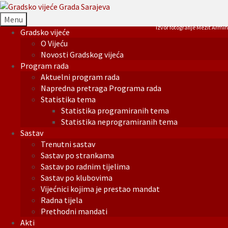
Menu
Izvor fotografije Mezit Armin
Gradsko vijeće
O Vijeću
Novosti Gradskog vijeća
Program rada
Aktuelni program rada
Napredna pretraga Programa rada
Statistika tema
Statistika programiranih tema
Statistika neprogramiranih tema
Sastav
Trenutni sastav
Sastav po strankama
Sastav po radnim tijelima
Sastav po klubovima
Vijećnici kojima je prestao mandat
Radna tijela
Prethodni mandati
Akti