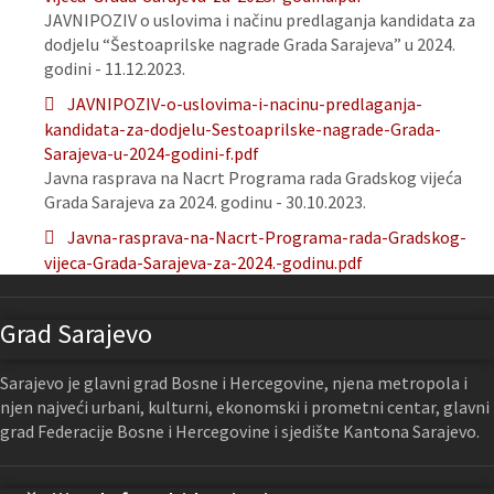
JAVNIPOZIV o uslovima i načinu predlaganja kandidata za
dodjelu “Šestoaprilske nagrade Grada Sarajeva” u 2024.
godini - 11.12.2023.
JAVNIPOZIV-o-uslovima-i-nacinu-predlaganja-
kandidata-za-dodjelu-Sestoaprilske-nagrade-Grada-
Sarajeva-u-2024-godini-f.pdf
Javna rasprava na Nacrt Programa rada Gradskog vijeća
Grada Sarajeva za 2024. godinu - 30.10.2023.
Javna-rasprava-na-Nacrt-Programa-rada-Gradskog-
vijeca-Grada-Sarajeva-za-2024.-godinu.pdf
Grad Sarajevo
Sarajevo je glavni grad Bosne i Hercegovine, njena metropola i
njen najveći urbani, kulturni, ekonomski i prometni centar, glavni
grad Federacije Bosne i Hercegovine i sjedište Kantona Sarajevo.