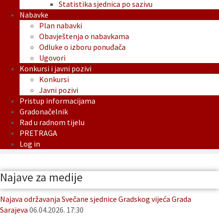
Statistika sjednica po sazivu
Nabavke
Plan nabavki
Obavještenja o nabavkama
Odluke o izboru ponuđača
Ugovori
Konkursi i javni pozivi
Konkursi
Javni pozivi
Pristup informacijama
Gradonačelnik
Rad u radnom tijelu
PRETRAGA
Log in
Najave za medije
Najava održavanja Svečane sjednice Gradskog vijeća Grada
Sarajeva
06.04.2026. 17:30