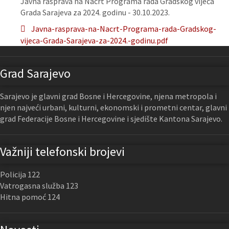
Javna rasprava na Nacrt Programa rada Gradskog vijeća
Grada Sarajeva za 2024. godinu - 30.10.2023.
Javna-rasprava-na-Nacrt-Programa-rada-Gradskog-
vijeca-Grada-Sarajeva-za-2024.-godinu.pdf
Grad Sarajevo
Sarajevo je glavni grad Bosne i Hercegovine, njena metropola i
njen najveći urbani, kulturni, ekonomski i prometni centar, glavni
grad Federacije Bosne i Hercegovine i sjedište Kantona Sarajevo.
Važniji telefonski brojevi
Policija 122
Vatrogasna služba 123
Hitna pomoć 124