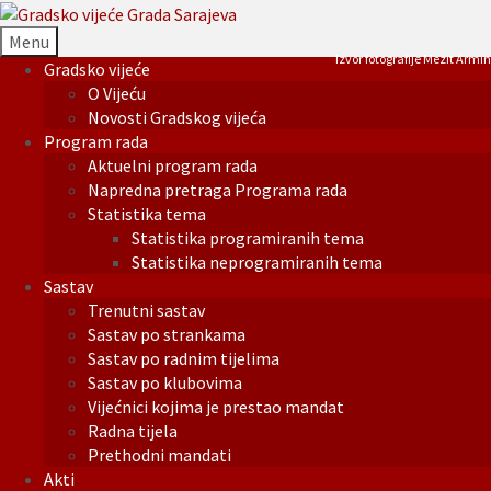
Menu
Izvor fotografije Mezit Armin
Gradsko vijeće
O Vijeću
Novosti Gradskog vijeća
Program rada
Aktuelni program rada
Napredna pretraga Programa rada
Statistika tema
Statistika programiranih tema
Statistika neprogramiranih tema
Sastav
Trenutni sastav
Sastav po strankama
Sastav po radnim tijelima
Sastav po klubovima
Vijećnici kojima je prestao mandat
Radna tijela
Prethodni mandati
Akti