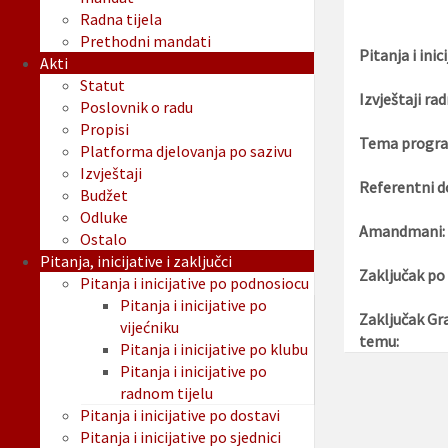
Radna tijela
Prethodni mandati
Pitanja i inici
Akti
Statut
Izvještaji rad
Poslovnik o radu
Propisi
Tema progra
Platforma djelovanja po sazivu
Izvještaji
Referentni d
Budžet
Odluke
Amandmani:
Ostalo
Pitanja, inicijative i zaključci
Zaključak po
Pitanja i inicijative po podnosiocu
Pitanja i inicijative po
Zaključak Gr
vijećniku
temu:
Pitanja i inicijative po klubu
Pitanja i inicijative po
radnom tijelu
Pitanja i inicijative po dostavi
Pitanja i inicijative po sjednici