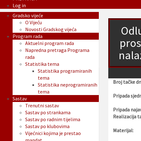
Log in
Gradsko vijeće
O Vijeću
Odlu
Novosti Gradskog vijeća
Program rada
pros
Aktuelni program rada
Napredna pretraga Programa
nala
rada
Statistika tema
Statistika programiranih
tema
Broj tačke d
Statistika neprogramiranih
tema
Pripada sjedn
Sastav
Trenutni sastav
Pripada najav
Sastav po strankama
Realizacija t
Sastav po radnim tijelima
Sastav po klubovima
Materijal:
Vijećnici kojima je prestao
mandat