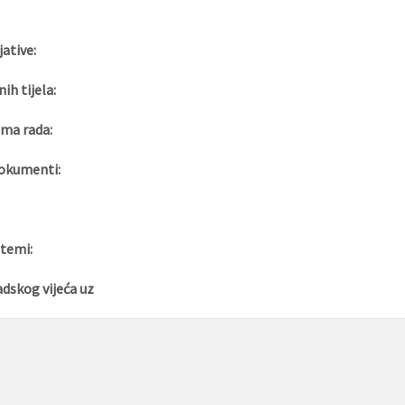
jative:
nih tijela:
ma rada:
okumenti:
 temi:
adskog vijeća uz