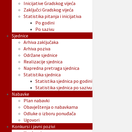
Inicijative Gradskog vijeća
Zaključci Gradskog vijeća
Statistika pitanja i inicijativa
Po godini
Po sazivu
Sjednice
Arhiva zaključaka
Arhiva poziva
Održane sjednice
Realizacije sjednica
Napredna pretraga sjednica
Statistika sjednica
Statistika sjednica po godini
Statistika sjednica po sazivu
Nabavke
Plan nabavki
Obavještenja o nabavkama
Odluke o izboru ponuđača
Ugovori
Konkursi i javni pozivi