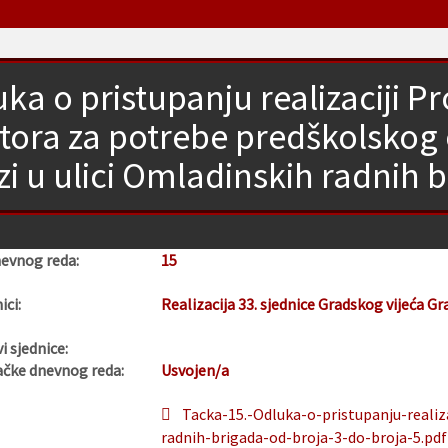
ka o pristupanju realizaciji P
tora za potrebe predškolskog 
zi u ulici Omladinskih radnih b
nevnog reda:
15
ici:
Realizacija 33. sjednice Gradskog vijeća Gr
i sjednice:
ačke dnevnog reda:
Usvojen/a
Tacka-15.-Odluka-o-pristupanju-realiz
radnih-brigada-od-broja-3-do-broja-5.pdf