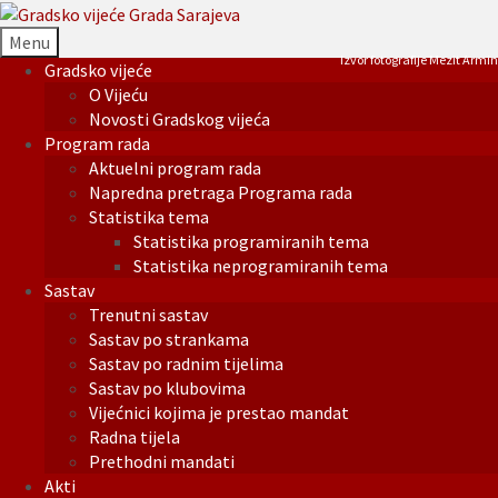
Menu
Izvor fotografije Mezit Armin
Gradsko vijeće
O Vijeću
Novosti Gradskog vijeća
Program rada
Aktuelni program rada
Napredna pretraga Programa rada
Statistika tema
Statistika programiranih tema
Statistika neprogramiranih tema
Sastav
Trenutni sastav
Sastav po strankama
Sastav po radnim tijelima
Sastav po klubovima
Vijećnici kojima je prestao mandat
Radna tijela
Prethodni mandati
Akti