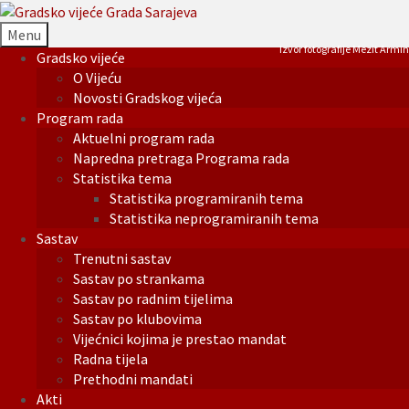
Menu
Izvor fotografije Mezit Armin
Gradsko vijeće
O Vijeću
Novosti Gradskog vijeća
Program rada
Aktuelni program rada
Napredna pretraga Programa rada
Statistika tema
Statistika programiranih tema
Statistika neprogramiranih tema
Sastav
Trenutni sastav
Sastav po strankama
Sastav po radnim tijelima
Sastav po klubovima
Vijećnici kojima je prestao mandat
Radna tijela
Prethodni mandati
Akti