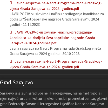
Javna-rasprava-na-Nacrt-Programa-rada-Gradskog-
vijeca-Grada-Sarajeva-za-2025.-godinu.pdf
JAVNIPOZIV o uslovima i načinu predlaganja kandidata za
dodjelu “Šestoaprilske nagrade Grada Sarajeva” u 2024.
godini - 11.12.2023.
JAVNIPOZIV-o-uslovima-i-nacinu-predlaganja-
kandidata-za-dodjelu-Sestoaprilske-nagrade-Grada-
Sarajeva-u-2024-godini-f.pdf
Javna rasprava na Nacrt Programa rada Gradskog vijeća
Grada Sarajeva za 2024. godinu - 30.10.2023.
Javna-rasprava-na-Nacrt-Programa-rada-Gradskog-
vijeca-Grada-Sarajeva-za-2024.-godinu.pdf
Grad Sarajevo
Sarajevo je glavni grad Bosne i Hercegovine, njena metropola i
njen najveći urbani, kulturni, ekonomski i prometni centar, glavni
grad Federacije Bosne i Hercegovine i sjedište Kantona Sarajevo.