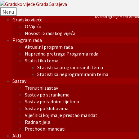
Menu
Izvor fotografije Mezit Armin
Gradsko vijeće
O Vijeću
Novosti Gradskog vijeća
Program rada
Aktuelni program rada
Napredna pretraga Programa rada
Statistika tema
Statistika programiranih tema
Statistika neprogramiranih tema
Sastav
Trenutni sastav
Sastav po strankama
Sastav po radnim tijelima
Sastav po klubovima
Vijećnici kojima je prestao mandat
Radna tijela
Prethodni mandati
Akti