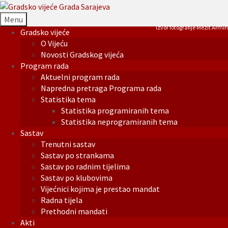
Menu
Izvor fotografije Mezit Armin
Gradsko vijeće
O Vijeću
Novosti Gradskog vijeća
Program rada
Aktuelni program rada
Napredna pretraga Programa rada
Statistika tema
Statistika programiranih tema
Statistika neprogramiranih tema
Sastav
Trenutni sastav
Sastav po strankama
Sastav po radnim tijelima
Sastav po klubovima
Vijećnici kojima je prestao mandat
Radna tijela
Prethodni mandati
Akti