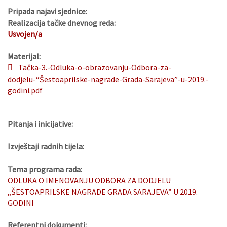
Pripada najavi sjednice:
Realizacija tačke dnevnog reda:
Usvojen/a
Materijal:
Tačka-3.-Odluka-o-obrazovanju-Odbora-za-
dodjelu-“Šestoaprilske-nagrade-Grada-Sarajeva”-u-2019.-
godini.pdf
Pitanja i inicijative:
Izvještaji radnih tijela:
Tema programa rada:
ODLUKA O IMENOVANJU ODBORA ZA DODJELU
„ŠESTOAPRILSKE NAGRADE GRADA SARAJEVA” U 2019.
GODINI
Referentni dokumenti: