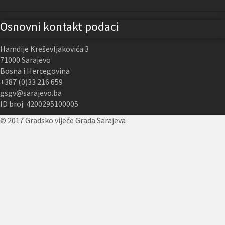
Osnovni kontakt podaci
Hamdije Kreševljakovića 3
71000 Sarajevo
Bosna i Hercegovina
+387 (0)33 216 659
gsgv@sarajevo.ba
ID broj: 4200295100005
© 2017 Gradsko vijeće Grada Sarajeva