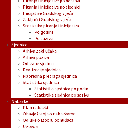
Pitanja i inicijative po dostavi
Pitanja i inicijative po sjednici
Inicijative Gradskog vijeća
Zaključci Gradskog vijeća
Statistika pitanja i inicijativa
Po godini
Po sazivu
Sjednice
Arhiva zaključaka
Arhiva poziva
Održane sjednice
Realizacije sjednica
Napredna pretraga sjednica
Statistika sjednica
Statistika sjednica po godini
Statistika sjednica po sazivu
Nabavke
Plan nabavki
Obavještenja o nabavkama
Odluke o izboru ponuđača
Ugovori