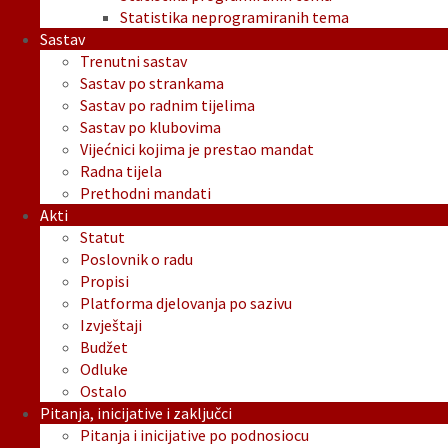
Statistika neprogramiranih tema
Sastav
Trenutni sastav
Sastav po strankama
Sastav po radnim tijelima
Sastav po klubovima
Vijećnici kojima je prestao mandat
Radna tijela
Prethodni mandati
Akti
Statut
Poslovnik o radu
Propisi
Platforma djelovanja po sazivu
Izvještaji
Budžet
Odluke
Ostalo
Pitanja, inicijative i zaključci
Pitanja i inicijative po podnosiocu