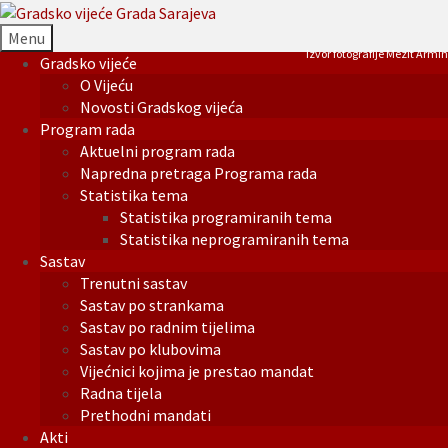
Menu
Izvor fotografije Mezit Armin
Gradsko vijeće
O Vijeću
Novosti Gradskog vijeća
Program rada
Aktuelni program rada
Napredna pretraga Programa rada
Statistika tema
Statistika programiranih tema
Statistika neprogramiranih tema
Sastav
Trenutni sastav
Sastav po strankama
Sastav po radnim tijelima
Sastav po klubovima
Vijećnici kojima je prestao mandat
Radna tijela
Prethodni mandati
Akti