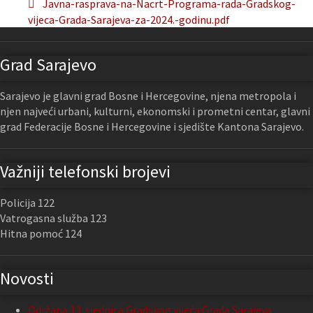
Javna-rasprava-na-Nacrt-Programa-rada-Gradskog-
vijeca-Grada-Sarajeva-za-2024.-godinu.pdf
Grad Sarajevo
Sarajevo je glavni grad Bosne i Hercegovine, njena metropola i
njen najveći urbani, kulturni, ekonomski i prometni centar, glavni
grad Federacije Bosne i Hercegovine i sjedište Kantona Sarajevo.
Važniji telefonski brojevi
Policija 122
Vatrogasna služba 123
Hitna pomoć 124
Novosti
Održana 13. sjednica Gradskog vijeća Grada Sarajeva