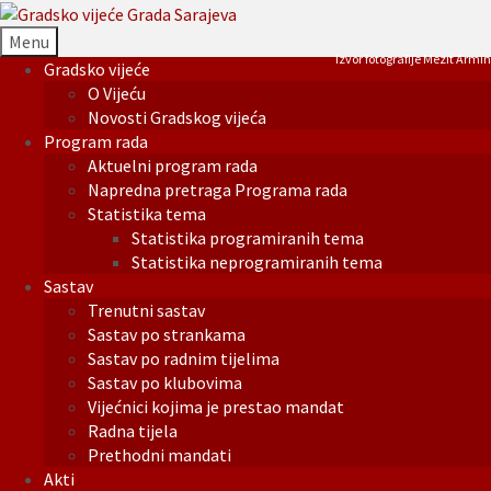
Menu
Izvor fotografije Mezit Armin
Gradsko vijeće
O Vijeću
Novosti Gradskog vijeća
Program rada
Aktuelni program rada
Napredna pretraga Programa rada
Statistika tema
Statistika programiranih tema
Statistika neprogramiranih tema
Sastav
Trenutni sastav
Sastav po strankama
Sastav po radnim tijelima
Sastav po klubovima
Vijećnici kojima je prestao mandat
Radna tijela
Prethodni mandati
Akti