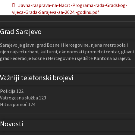
Javna-rasprava-na-Nacrt-Programa-rada-Gradskog-
vijeca-Grada-Sarajeva-za-2024.-godinu.pdf
Grad Sarajevo
Sarajevo je glavni grad Bosne i Hercegovine, njena metropola i
njen najveći urbani, kulturni, ekonomski i prometni centar, glavni
grad Federacije Bosne i Hercegovine i sjedište Kantona Sarajevo.
Važniji telefonski brojevi
Policija 122
Vatrogasna služba 123
Hitna pomoć 124
Novosti