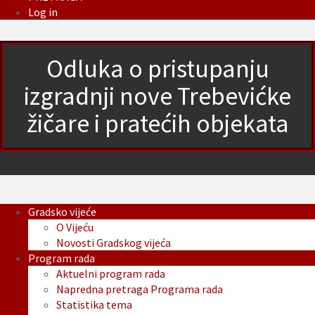
Log in
Odluka o pristupanju
izgradnji nove Trebevićke
žičare i pratećih objekata
Gradsko vijeće
O Vijeću
Novosti Gradskog vijeća
Program rada
Aktuelni program rada
Napredna pretraga Programa rada
Statistika tema