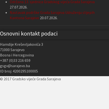
Održana 13. sjednica Gradskog vijeća Grada Sarajeva
27.07.2026.
Nastavak podrške Grada Sarajeva Udruženju slijepih
Kantona Sarajevo
20.07.2026.
Osnovni kontakt podaci
Hamdije Kreševljakovića 3
71000 Sarajevo
Bosna i Hercegovina
+387 (0)33 216 659
gsgv@sarajevo.ba
ID broj: 4200295100005
© 2017 Gradsko vijeće Grada Sarajeva