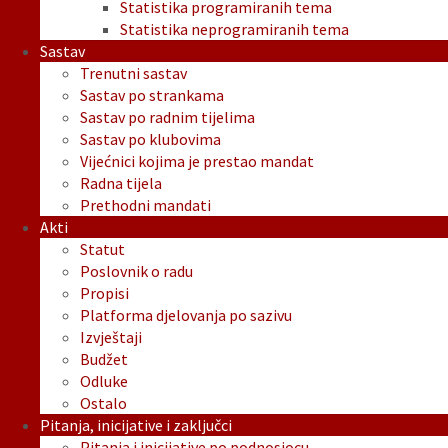
Statistika programiranih tema
Statistika neprogramiranih tema
Sastav
Trenutni sastav
Sastav po strankama
Sastav po radnim tijelima
Sastav po klubovima
Vijećnici kojima je prestao mandat
Radna tijela
Prethodni mandati
Akti
Statut
Poslovnik o radu
Propisi
Platforma djelovanja po sazivu
Izvještaji
Budžet
Odluke
Ostalo
Pitanja, inicijative i zaključci
Pitanja i inicijative po podnosiocu