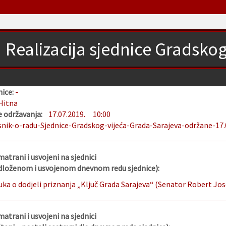
Realizacija sjednice Gradsko
nice:
-
Hitna
 održavanja:
17.07.2019.
10:00
snik-o-radu-Sjednice-Gradskog-vijeća-Grada-Sarajeva-održane-17.
matrani i usvojeni na sjednici
edloženom i usvojenom dnevnom redu sjednice):
uka o dodjeli priznanja „Ključ Grada Sarajeva“ (Senator Robert Jo
matrani i usvojeni na sjednici