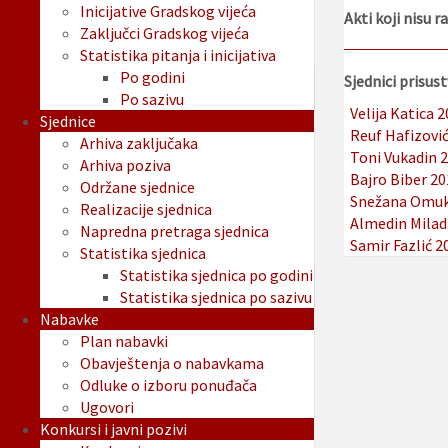
Inicijative Gradskog vijeća
Akti koji nisu r
Zaključci Gradskog vijeća
Statistika pitanja i inicijativa
Po godini
Sjednici prisust
Po sazivu
Velija Katica 
Sjednice
Reuf Hafizovi
Arhiva zaključaka
Toni Vukadin 
Arhiva poziva
Bajro Biber 2
Održane sjednice
Snežana Omuk
Realizacije sjednica
Almedin Milad
Napredna pretraga sjednica
Samir Fazlić 
Statistika sjednica
Statistika sjednica po godini
Statistika sjednica po sazivu
Nabavke
Plan nabavki
Obavještenja o nabavkama
Odluke o izboru ponuđača
Ugovori
Konkursi i javni pozivi