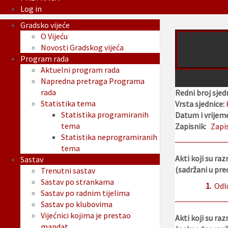
Log in
Gradsko vijeće
O Vijeću
Novosti Gradskog vijeća
Program rada
Aktuelni program rada
Napredna pretraga Programa
rada
Redni broj sjed
Statistika tema
Vrsta sjednice:
Statistika programiranih
Datum i vrijeme
tema
Zapisnik:
Zapi
Statistika neprogramiranih
tema
Akti koji su raz
Sastav
(sadržani u pr
Trenutni sastav
Sastav po strankama
1.
Odl
Sastav po radnim tijelima
Sastav po klubovima
Vijećnici kojima je prestao
Akti koji su raz
mandat