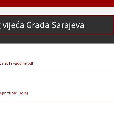
g vijeća Grada Sarajeva
07.2019.-godine.pdf
seph “Bob” Dole)