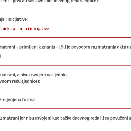
eni – postali sastavni dio dnevnog reda sjednice):
a i inicijative:
ćnička pitanja i inicijative
zmatrani – primljeni k znanju – i/ili je povodom razmatranja akta 
d
matrani, a nisu usvojeni na sjednici
vnom redu sjednice):
izmijenjena forma:
razmatrani jer nisu usvojeni kao tačke dnevnog reda ili su povučeni 