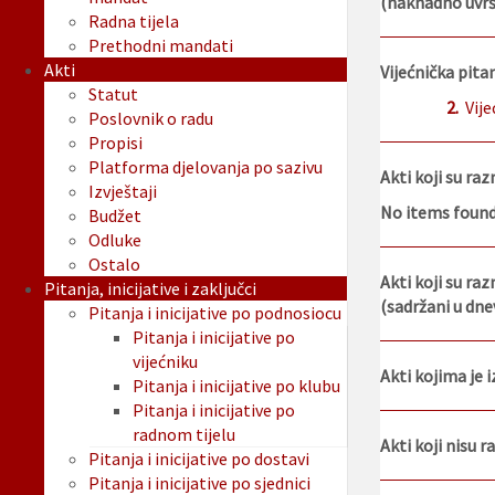
(naknadno uvršt
Radna tijela
Prethodni mandati
Akti
Vijećnička pitanj
Statut
2.
Vije
Poslovnik o radu
Propisi
Platforma djelovanja po sazivu
Akti koji su ra
Izvještaji
No items foun
Budžet
Odluke
Ostalo
Akti koji su raz
Pitanja, inicijative i zaključci
(sadržani u dne
Pitanja i inicijative po podnosiocu
Pitanja i inicijative po
vijećniku
Akti kojima je 
Pitanja i inicijative po klubu
Pitanja i inicijative po
radnom tijelu
Akti koji nisu 
Pitanja i inicijative po dostavi
Pitanja i inicijative po sjednici