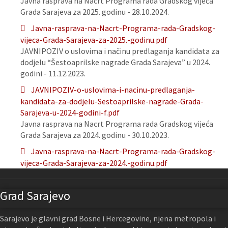
Javna rasprava na Nacrt Programa rada Gradskog vijeća
Grada Sarajeva za 2025. godinu - 28.10.2024.
Javna-rasprava-na-Nacrt-Programa-rada-Gradskog-
vijeca-Grada-Sarajeva-za-2025.-godinu.pdf
JAVNIPOZIV o uslovima i načinu predlaganja kandidata za
dodjelu “Šestoaprilske nagrade Grada Sarajeva” u 2024.
godini - 11.12.2023.
JAVNIPOZIV-o-uslovima-i-nacinu-predlaganja-
kandidata-za-dodjelu-Sestoaprilske-nagrade-Grada-
Sarajeva-u-2024-godini-f.pdf
Javna rasprava na Nacrt Programa rada Gradskog vijeća
Grada Sarajeva za 2024. godinu - 30.10.2023.
Javna-rasprava-na-Nacrt-Programa-rada-Gradskog-
vijeca-Grada-Sarajeva-za-2024.-godinu.pdf
Grad Sarajevo
Sarajevo je glavni grad Bosne i Hercegovine, njena metropola i