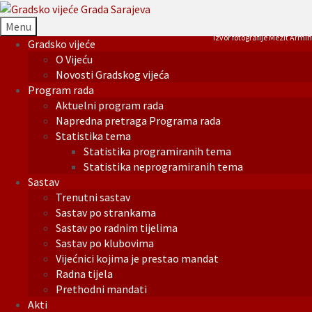
Menu
Izvor fotografije Mezit Armin
Gradsko vijeće
O Vijeću
Novosti Gradskog vijeća
Program rada
Aktuelni program rada
Napredna pretraga Programa rada
Statistika tema
Statistika programiranih tema
Statistika neprogramiranih tema
Sastav
Trenutni sastav
Sastav po strankama
Sastav po radnim tijelima
Sastav po klubovima
Vijećnici kojima je prestao mandat
Radna tijela
Prethodni mandati
Akti