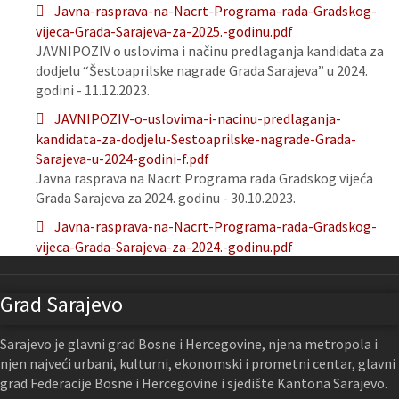
Javna-rasprava-na-Nacrt-Programa-rada-Gradskog-
vijeca-Grada-Sarajeva-za-2025.-godinu.pdf
JAVNIPOZIV o uslovima i načinu predlaganja kandidata za
dodjelu “Šestoaprilske nagrade Grada Sarajeva” u 2024.
godini - 11.12.2023.
JAVNIPOZIV-o-uslovima-i-nacinu-predlaganja-
kandidata-za-dodjelu-Sestoaprilske-nagrade-Grada-
Sarajeva-u-2024-godini-f.pdf
Javna rasprava na Nacrt Programa rada Gradskog vijeća
Grada Sarajeva za 2024. godinu - 30.10.2023.
Javna-rasprava-na-Nacrt-Programa-rada-Gradskog-
vijeca-Grada-Sarajeva-za-2024.-godinu.pdf
Grad Sarajevo
Sarajevo je glavni grad Bosne i Hercegovine, njena metropola i
njen najveći urbani, kulturni, ekonomski i prometni centar, glavni
grad Federacije Bosne i Hercegovine i sjedište Kantona Sarajevo.