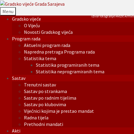
Menu
Izvor fotografije Mezit Armin
Gradsko vijeće
O Vijeću
Novosti Gradskog vijeća
Program rada
Aktuelni program rada
Napredna pretraga Programa rada
Statistika tema
Statistika programiranih tema
Statistika neprogramiranih tema
Sastav
Trenutni sastav
Sastav po strankama
Sastav po radnim tijelima
Sastav po klubovima
Vijećnici kojima je prestao mandat
Radna tijela
Prethodni mandati
Akti