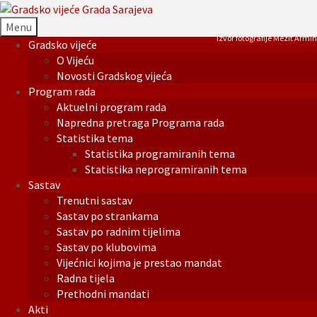
Menu
Izvor fotografije Mezit Armin
Gradsko vijeće
O Vijeću
Novosti Gradskog vijeća
Program rada
Aktuelni program rada
Napredna pretraga Programa rada
Statistika tema
Statistika programiranih tema
Statistika neprogramiranih tema
Sastav
Trenutni sastav
Sastav po strankama
Sastav po radnim tijelima
Sastav po klubovima
Vijećnici kojima je prestao mandat
Radna tijela
Prethodni mandati
Akti