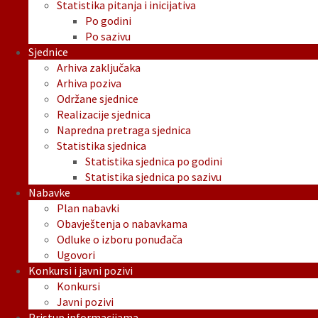
Statistika pitanja i inicijativa
Po godini
Po sazivu
Sjednice
Arhiva zaključaka
Arhiva poziva
Održane sjednice
Realizacije sjednica
Napredna pretraga sjednica
Statistika sjednica
Statistika sjednica po godini
Statistika sjednica po sazivu
Nabavke
Plan nabavki
Obavještenja o nabavkama
Odluke o izboru ponuđača
Ugovori
Konkursi i javni pozivi
Konkursi
Javni pozivi
Pristup informacijama