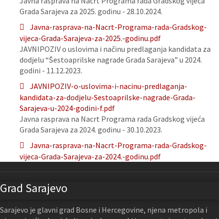
Javna rasprava na Nacrt Programa rada Gradskog vijeća
Grada Sarajeva za 2025. godinu - 28.10.2024.
Javna-rasprava-na-Nacrt-Programa-rada-Gradskog-
vijeca-Grada-Sarajeva-za-2025.-godinu.pdf
JAVNIPOZIV o uslovima i načinu predlaganja kandidata za
dodjelu “Šestoaprilske nagrade Grada Sarajeva” u 2024.
godini - 11.12.2023.
JAVNIPOZIV-o-uslovima-i-nacinu-predlaganja-
kandidata-za-dodjelu-Sestoaprilske-nagrade-Grada-
Sarajeva-u-2024-godini-f.pdf
Javna rasprava na Nacrt Programa rada Gradskog vijeća
Grada Sarajeva za 2024. godinu - 30.10.2023.
Javna-rasprava-na-Nacrt-Programa-rada-Gradskog-
vijeca-Grada-Sarajeva-za-2024.-godinu.pdf
Grad Sarajevo
Sarajevo je glavni grad Bosne i Hercegovine, njena metropola i