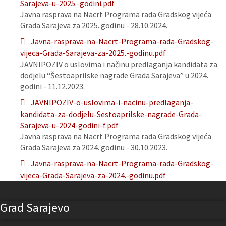
Sarajeva-u-2025.-godini.pdf
Javna rasprava na Nacrt Programa rada Gradskog vijeća
Grada Sarajeva za 2025. godinu - 28.10.2024.
Javna-rasprava-na-Nacrt-Programa-rada-Gradskog-
vijeca-Grada-Sarajeva-za-2025.-godinu.pdf
JAVNIPOZIV o uslovima i načinu predlaganja kandidata za
dodjelu “Šestoaprilske nagrade Grada Sarajeva” u 2024.
godini - 11.12.2023.
JAVNIPOZIV-o-uslovima-i-nacinu-predlaganja-
kandidata-za-dodjelu-Sestoaprilske-nagrade-Grada-
Sarajeva-u-2024-godini-f.pdf
Javna rasprava na Nacrt Programa rada Gradskog vijeća
Grada Sarajeva za 2024. godinu - 30.10.2023.
Javna-rasprava-na-Nacrt-Programa-rada-Gradskog-
vijeca-Grada-Sarajeva-za-2024.-godinu.pdf
Grad Sarajevo