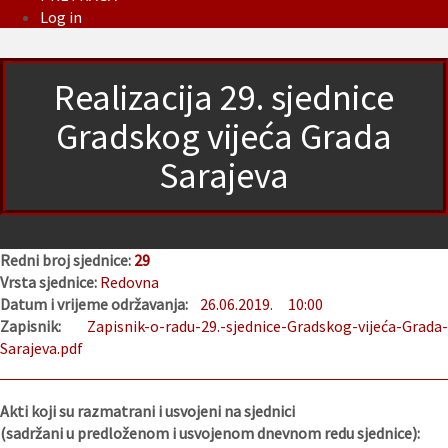
Log in
Realizacija 29. sjednice
Gradskog vijeća Grada
Sarajeva
Redni broj sjednice:
29
Vrsta sjednice:
Redovna
Datum i vrijeme održavanja:
26.06.2019.
10:00
Zapisnik:
Zapisnik-o-radu-29.-sjednice-Gradskog-vijeća-Grada
Sarajeva.pdf
Akti koji su razmatrani i usvojeni na sjednici
(sadržani u predloženom i usvojenom dnevnom redu sjednice):