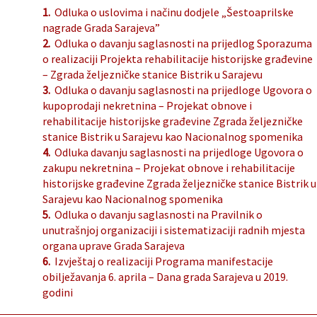
1.
Odluka o uslovima i načinu dodjele „Šestoaprilske
nagrade Grada Sarajeva”
2.
Odluka o davanju saglasnosti na prijedlog Sporazuma
o realizaciji Projekta rehabilitacije historijske građevine
– Zgrada željezničke stanice Bistrik u Sarajevu
3.
Odluka o davanju saglasnosti na prijedloge Ugovora o
kupoprodaji nekretnina – Projekat obnove i
rehabilitacije historijske građevine Zgrada željezničke
stanice Bistrik u Sarajevu kao Nacionalnog spomenika
4.
Odluka davanju saglasnosti na prijedloge Ugovora o
zakupu nekretnina – Projekat obnove i rehabilitacije
historijske građevine Zgrada željezničke stanice Bistrik u
Sarajevu kao Nacionalnog spomenika
5.
Odluka o davanju saglasnosti na Pravilnik o
unutrašnjoj organizaciji i sistematizaciji radnih mjesta
organa uprave Grada Sarajeva
6.
Izvještaj o realizaciji Programa manifestacije
obilježavanja 6. aprila – Dana grada Sarajeva u 2019.
godini