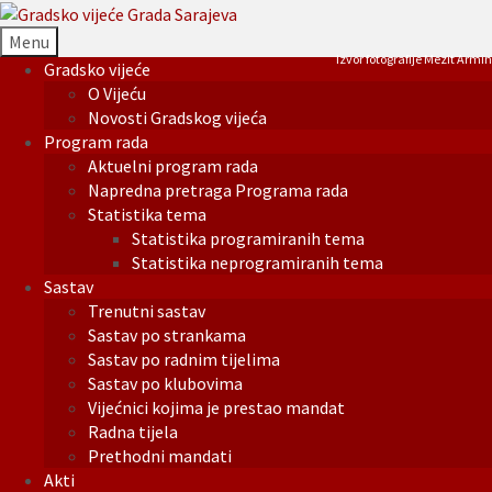
Menu
Izvor fotografije Mezit Armin
Gradsko vijeće
O Vijeću
Novosti Gradskog vijeća
Program rada
Aktuelni program rada
Napredna pretraga Programa rada
Statistika tema
Statistika programiranih tema
Statistika neprogramiranih tema
Sastav
Trenutni sastav
Sastav po strankama
Sastav po radnim tijelima
Sastav po klubovima
Vijećnici kojima je prestao mandat
Radna tijela
Prethodni mandati
Akti