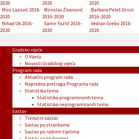
2020
2020
2020
Miro Lazović 2016-
Miroslav Živanović
Barbara Peleš Stroil
2020
2016-2020
2016-2020
Nihad Uk 2016-
Samir Fazlić 2016-
Vedran Grebo 2016-
2020
2020
2020
Gradsko vijeće
O Vijeću
Novosti Gradskog vijeća
Program rada
Aktuelni program rada
Napredna pretraga Programa rada
Statistika tema
Statistika programiranih tema
Statistika neprogramiranih tema
Sastav
Trenutni sastav
Sastav po strankama
Sastav po radnim tijelima
Sastav po klubovima