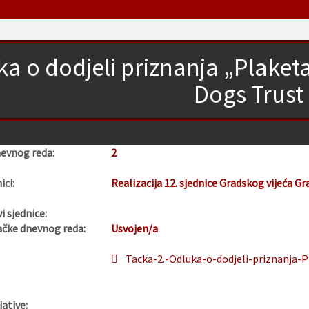
a o dodjeli priznanja „Plaket
Dogs Trust
nevnog reda:
2
ici:
Realizacija 12. sjednice Gradskog vijeća Gr
i sjednice:
ačke dnevnog reda:
Usvojen/a
Tacka-2.-Odluka-o-dodjeli-priznanja-
jative: