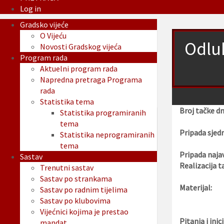
Log in
Gradsko vijeće
O Vijeću
Odluk
Novosti Gradskog vijeća
Program rada
Aktuelni program rada
Napredna pretraga Programa
rada
Statistika tema
Broj tačke d
Statistika programiranih
tema
Pripada sjedn
Statistika neprogramiranih
tema
Pripada najav
Sastav
Realizacija t
Trenutni sastav
Sastav po strankama
Materijal:
Sastav po radnim tijelima
Sastav po klubovima
Vijećnici kojima je prestao
Pitanja i inici
mandat