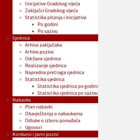
Inicijative Gradskog vijeća
Zaključci Gradskog vijeća
Statistika pitanja i inicijativa
Po godini
Po sazivu
Sjednice
Arhiva zaključaka
Arhiva poziva
Održane sjednice
Realizacije sjednica
Napredna pretraga sjednica
Statistika sjednica
Statistika sjednica po godini
Statistika sjednica po sazivu
Nabavke
Plan nabavki
Obavještenja o nabavkama
Odluke o izboru ponuđača
Ugovori
Konkursi i javni pozivi