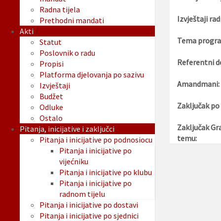
Radna tijela
Izvještaji rad
Prethodni mandati
Akti
Tema progra
Statut
Poslovnik o radu
Referentni d
Propisi
Platforma djelovanja po sazivu
Amandmani:
Izvještaji
Budžet
Zaključak po
Odluke
Ostalo
Zaključak Gr
Pitanja, inicijative i zaključci
temu:
Pitanja i inicijative po podnosiocu
Pitanja i inicijative po
vijećniku
Pitanja i inicijative po klubu
Pitanja i inicijative po
radnom tijelu
Pitanja i inicijative po dostavi
Pitanja i inicijative po sjednici