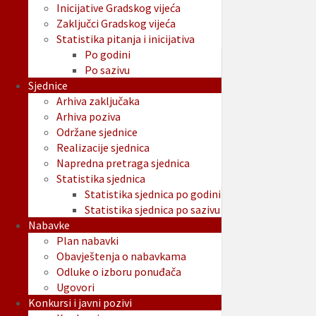
Inicijative Gradskog vijeća
Zaključci Gradskog vijeća
Statistika pitanja i inicijativa
Po godini
Po sazivu
Sjednice
Arhiva zaključaka
Arhiva poziva
Održane sjednice
Realizacije sjednica
Napredna pretraga sjednica
Statistika sjednica
Statistika sjednica po godini
Statistika sjednica po sazivu
Nabavke
Plan nabavki
Obavještenja o nabavkama
Odluke o izboru ponuđača
Ugovori
Konkursi i javni pozivi