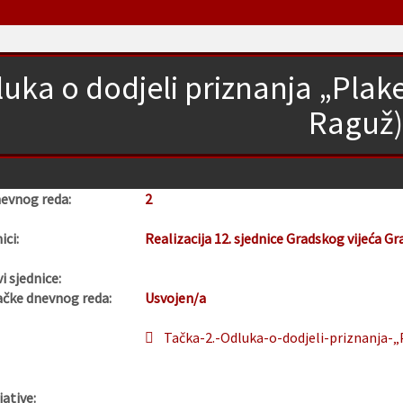
uka o dodjeli priznanja „Plak
Raguž
nevnog reda:
2
ici:
Realizacija 12. sjednice Gradskog vijeća Gr
i sjednice:
ačke dnevnog reda:
Usvojen/a
Tačka-2.-Odluka-o-dodjeli-priznanja-
jative: