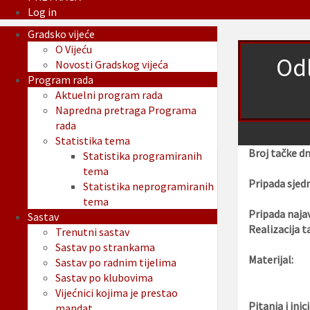
Log in
Gradsko vijeće
O Vijeću
Odl
Novosti Gradskog vijeća
Program rada
Aktuelni program rada
Napredna pretraga Programa
rada
Statistika tema
Broj tačke d
Statistika programiranih
tema
Pripada sjedn
Statistika neprogramiranih
tema
Pripada najav
Sastav
Realizacija t
Trenutni sastav
Sastav po strankama
Materijal:
Sastav po radnim tijelima
Sastav po klubovima
Vijećnici kojima je prestao
Pitanja i inici
mandat