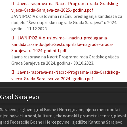
Javna-rasprava-na-Nacrt-Programa-rada-Gradskog-
vijeca-Grada-Sarajeva-za-2025.-godinu.pdf
JAVNIPOZIV o uslovima i načinu predlaganja kandidata za
dodjelu “Šestoaprilske nagrade Grada Sarajeva” u 2024.
godini - 11.12.2023.
JAVNIPOZIV-o-uslovima-i-nacinu-predlaganja-
kandidata-za-dodjelu-Sestoaprilske-nagrade-Grada-
Sarajeva-u-2024-godini-f.pdf
Javna rasprava na Nacrt Programa rada Gradskog vijeća
Grada Sarajeva za 2024. godinu - 30.10.2023.
Javna-rasprava-na-Nacrt-Programa-rada-Gradskog-
vijeca-Grada-Sarajeva-za-2024.-godinu.pdf
Grad Sarajevo
Sarajevo je glavni grad Bosne i Hercegovine, njena metropola i
njen najveći urbani, kulturni, ekonomski i prometni centar, glavni
grad Federacije Bosne i Hercegovine i sjedište Kantona Sarajevo.