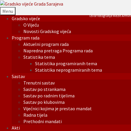
Menu
Izvor fotografije Mezit Armin
Gradsko vijeće
O Vijeću
Novosti Gradskog vijeća
Program rada
Aktuelni program rada
Napredna pretraga Programa rada
Statistika tema
Statistika programiranih tema
Statistika neprogramiranih tema
Sastav
Trenutni sastav
Sastav po strankama
Sastav po radnim tijelima
Sastav po klubovima
Vijećnici kojima je prestao mandat
Radna tijela
Prethodni mandati
Akti