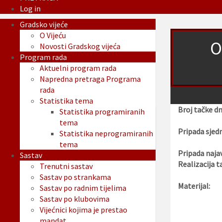
Log in
Gradsko vijeće
O Vijeću
O
Novosti Gradskog vijeća
Program rada
Aktuelni program rada
Napredna pretraga Programa
rada
Statistika tema
Broj tačke d
Statistika programiranih
tema
Pripada sjedn
Statistika neprogramiranih
tema
Pripada najav
Sastav
Realizacija t
Trenutni sastav
Sastav po strankama
Materijal:
Sastav po radnim tijelima
Sastav po klubovima
Vijećnici kojima je prestao
mandat