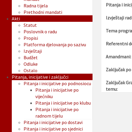
Pitanja i inici
Radna tijela
Prethodni mandati
Izvještaji rad
Akti
Statut
Tema progra
Poslovnik o radu
Propisi
Referentni d
Platforma djelovanja po sazivu
Izvještaji
Amandmani:
Budžet
Odluke
Zaključak po
Ostalo
Pitanja, inicijative i zaključci
Zaključak Gr
Pitanja i inicijative po podnosiocu
temu:
Pitanja i inicijative po
vijećniku
Pitanja i inicijative po klubu
Pitanja i inicijative po
radnom tijelu
Pitanja i inicijative po dostavi
Pitanja i inicijative po sjednici