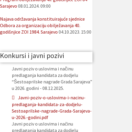
Sarajevo
08.01.2024. 09:00
Najava održavanja konstituirajuće sjednice
Odbora za organizaciju obilježavanja 40.
godišnjice ZOI 1984. Sarajevo
04.10.2023. 15:00
Konkursi i javni pozivi
Javni poziv o uslovima i načinu
predlaganja kandidata za dodjelu
“Šestoaprilske nagrade Grada Sarajeva”
u 2026. godini - 08.12.2025.
Javni-poziv-o-uslovima-i-nacinu-
predlaganja-kandidata-za-dodjelu-
Sestoaprilske-nagrade-Grada-Sarajeva-
u-2026.-godini.pdf
Javni poziv o uslovima i načinu
predlaganja kandidata za dodjelu