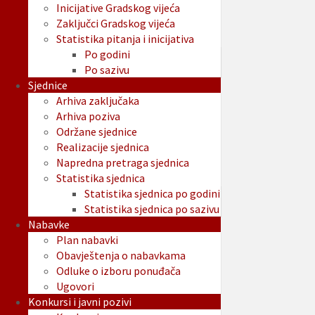
Inicijative Gradskog vijeća
Zaključci Gradskog vijeća
Statistika pitanja i inicijativa
Po godini
Po sazivu
Sjednice
Arhiva zaključaka
Arhiva poziva
Održane sjednice
Realizacije sjednica
Napredna pretraga sjednica
Statistika sjednica
Statistika sjednica po godini
Statistika sjednica po sazivu
Nabavke
Plan nabavki
Obavještenja o nabavkama
Odluke o izboru ponuđača
Ugovori
Konkursi i javni pozivi