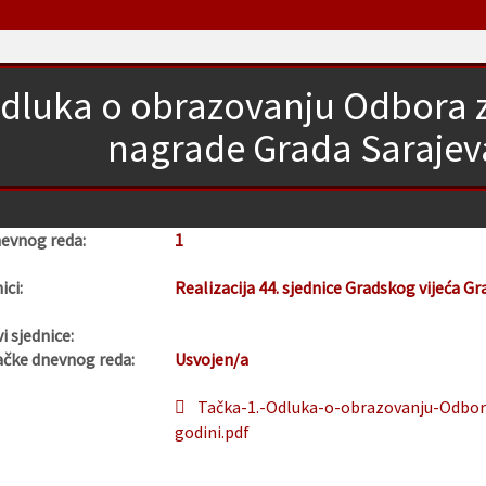
dluka o obrazovanju Odbora z
nagrade Grada Sarajeva
nevnog reda:
1
ici:
Realizacija 44. sjednice Gradskog vijeća Gr
i sjednice:
ačke dnevnog reda:
Usvojen/a
Tačka-1.-Odluka-o-obrazovanju-Odbora
godini.pdf