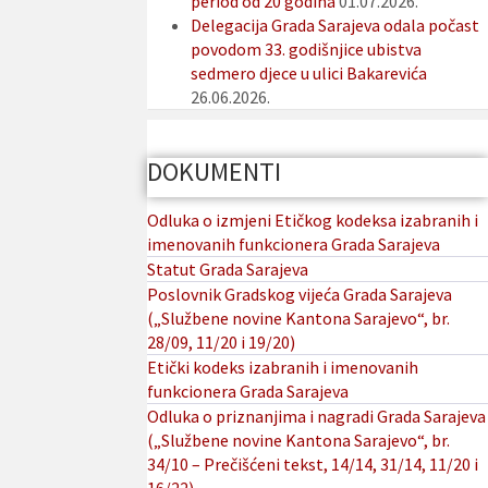
period od 20 godina
01.07.2026.
Delegacija Grada Sarajeva odala počast
povodom 33. godišnjice ubistva
sedmero djece u ulici Bakarevića
26.06.2026.
DOKUMENTI
Odluka o izmjeni Etičkog kodeksa izabranih i
imenovanih funkcionera Grada Sarajeva
Statut Grada Sarajeva
Poslovnik Gradskog vijeća Grada Sarajeva
(„Službene novine Kantona Sarajevo“, br.
28/09, 11/20 i 19/20)
Etički kodeks izabranih i imenovanih
funkcionera Grada Sarajeva
Odluka o priznanjima i nagradi Grada Sarajeva
(„Službene novine Kantona Sarajevo“, br.
34/10 – Prečišćeni tekst, 14/14, 31/14, 11/20 i