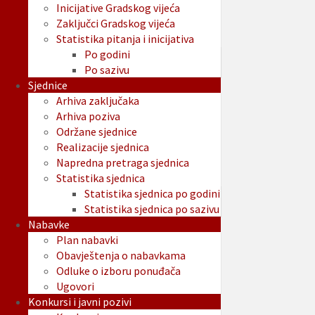
Inicijative Gradskog vijeća
Zaključci Gradskog vijeća
Statistika pitanja i inicijativa
Po godini
Po sazivu
Sjednice
Arhiva zaključaka
Arhiva poziva
Održane sjednice
Realizacije sjednica
Napredna pretraga sjednica
Statistika sjednica
Statistika sjednica po godini
Statistika sjednica po sazivu
Nabavke
Plan nabavki
Obavještenja o nabavkama
Odluke o izboru ponuđača
Ugovori
Konkursi i javni pozivi