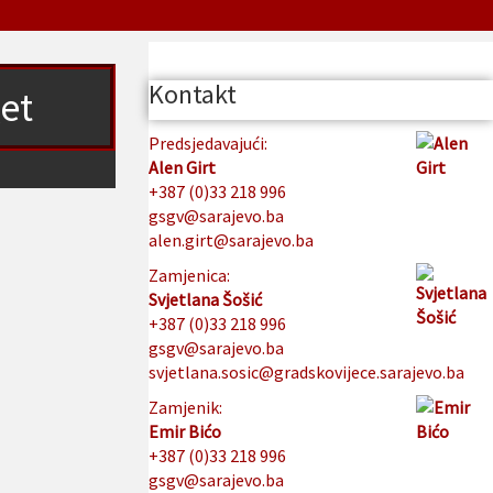
Kontakt
et
Predsjedavajući:
Alen Girt
+387 (0)33 218 996
gsgv@sarajevo.ba
alen.girt@sarajevo.ba
Zamjenica:
Svjetlana Šošić
+387 (0)33 218 996
gsgv@sarajevo.ba
svjetlana.sosic@gradskovijece.sarajevo.ba
Zamjenik:
Emir Bićo
+387 (0)33 218 996
gsgv@sarajevo.ba