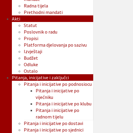
Radna tijela
Prethodni mandati
Akti
Statut
Poslovnik o radu
Propisi
Platforma djelovanja po sazivu
Izvještaji
Budžet
Odluke
Ostalo
Pitanja, inicijative i zaključci
Pitanja i inicijative po podnosiocu
Pitanja i inicijative po
vijećniku
Pitanja i inicijative po klubu
Pitanja i inicijative po
radnom tijelu
Pitanja i inicijative po dostavi
Pitanja i inicijative po sjednici