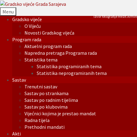
Menu
Izvor fotografije Mezit Armin
Gradsko vijeće
O Vijeću
Novosti Gradskog vijeća
Program rada
Aktuelni program rada
Napredna pretraga Programa rada
Statistika tema
Statistika programiranih tema
Statistika neprogramiranih tema
Sastav
Trenutni sastav
Sastav po strankama
Sastav po radnim tijelima
Sastav po klubovima
Vijećnici kojima je prestao mandat
Radna tijela
Prethodni mandati
Akti