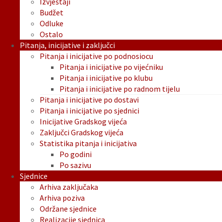
Izvještaji
Budžet
Odluke
Ostalo
Pitanja, inicijative i zaključci
Pitanja i inicijative po podnosiocu
Pitanja i inicijative po vijećniku
Pitanja i inicijative po klubu
Pitanja i inicijative po radnom tijelu
Pitanja i inicijative po dostavi
Pitanja i inicijative po sjednici
Inicijative Gradskog vijeća
Zaključci Gradskog vijeća
Statistika pitanja i inicijativa
Po godini
Po sazivu
Sjednice
Arhiva zaključaka
Arhiva poziva
Održane sjednice
Realizacije sjednica