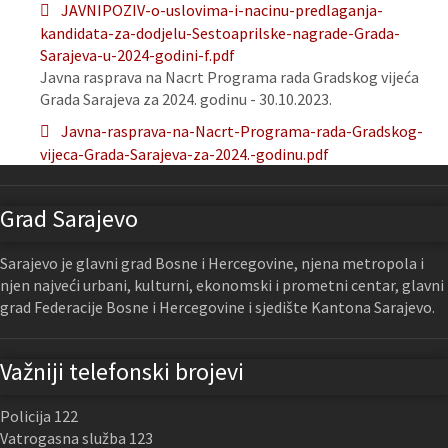
JAVNIPOZIV-o-uslovima-i-nacinu-predlaganja-
kandidata-za-dodjelu-Sestoaprilske-nagrade-Grada-
Sarajeva-u-2024-godini-f.pdf
Javna rasprava na Nacrt Programa rada Gradskog vijeća
Grada Sarajeva za 2024. godinu - 30.10.2023.
Javna-rasprava-na-Nacrt-Programa-rada-Gradskog-
vijeca-Grada-Sarajeva-za-2024.-godinu.pdf
Grad Sarajevo
Sarajevo je glavni grad Bosne i Hercegovine, njena metropola i
njen najveći urbani, kulturni, ekonomski i prometni centar, glavni
grad Federacije Bosne i Hercegovine i sjedište Kantona Sarajevo.
Važniji telefonski brojevi
Policija 122
Vatrogasna služba 123