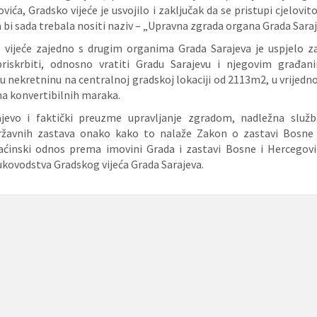
ća, Gradsko vijeće je usvojilo i zaključak da se pristupi cjelovito
 bi sada trebala nositi naziv – „Upravna zgrada organa Grada Saraj
 vijeće zajedno s drugim organima Grada Sarajeva je uspjelo z
riskrbiti, odnosno vratiti Gradu Sarajevu i njegovim građan
 nekretninu na centralnoj gradskoj lokaciji od 2113m2, u vrijedn
na konvertibilnih maraka.
jevo i faktički preuzme upravljanje zgradom, nadležna služba
državnih zastava onako kako to nalaže Zakon o zastavi Bosne 
aćinski odnos prema imovini Grada i zastavi Bosne i Hercegovi
ukovodstva Gradskog vijeća Grada Sarajeva.