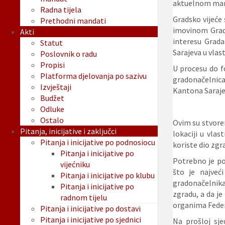
aktuelnom mand
Radna tijela
Gradsko vijeće 
Prethodni mandati
imovinom Grad
Akti
interesu Grada
Statut
Sarajeva u vlas
Poslovnik o radu
Propisi
U procesu do f
Platforma djelovanja po sazivu
gradonačelnica 
Izvještaji
Kantona Sarajev
Budžet
Odluke
Ostalo
Ovim su stvore
Pitanja, inicijative i zaključci
lokaciji u vlas
Pitanja i inicijative po podnosiocu
koriste dio zgr
Pitanja i inicijative po
Potrebno je pod
vijećniku
što je najveć
Pitanja i inicijative po klubu
gradonačelnik
Pitanja i inicijative po
zgradu, a da j
radnom tijelu
organima Federa
Pitanja i inicijative po dostavi
Pitanja i inicijative po sjednici
Na prošloj sje