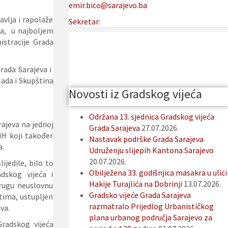
emir.bico@sarajevo.ba
avlja i rapolaže
Sekretar:
a, u najboljem
istracije Grada
rada Sarajeva i
lada i Skupština
Novosti iz Gradskog vijeća
Održana 13. sjednica Gradskog vijeća
ajeva na jednoj
Grada Sarajeva
27.07.2026.
BiH koji također
Nastavak podrške Grada Sarajeva
a.
Udruženju slijepih Kantona Sarajevo
20.07.2026.
ijedile, bilo to
Obilježena 33. godišnjica masakra u ulici
dskog vijeća i
Hakije Turajlića na Dobrinji
13.07.2026.
rugu neuslovnu
Gradsko vijeće Grada Sarajeva
tima, ustupljen
razmatralo Prijedlog Urbanističkog
va.
plana urbanog područja Sarajevo za
Gradskog vijeća