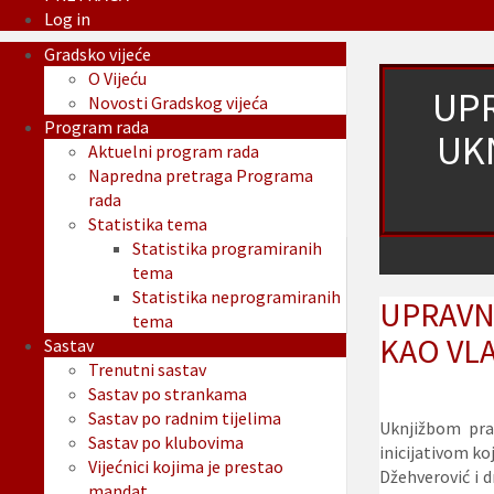
Log in
Gradsko vijeće
O Vijeću
UPR
Novosti Gradskog vijeća
Program rada
UK
Aktuelni program rada
Napredna pretraga Programa
rada
Statistika tema
Statistika programiranih
tema
Statistika neprogramiranih
UPRAVN
tema
KAO VLA
Sastav
Trenutni sastav
Sastav po strankama
Sastav po radnim tijelima
Uknjižbom pra
Sastav po klubovima
inicijativom ko
Vijećnici kojima je prestao
Džehverović i d
mandat