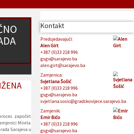
Kontakt
IČNO
ADA
Predsjedavajući:
Alen Girt
+387 (0)33 218 996
gsgv@sarajevo.ba
alen.girt@sarajevo.ba
Zamjenica:
Svjetlana Šošić
IŽENA
+387 (0)33 218 996
gsgv@sarajevo.ba
svjetlana.sosic@gradskovijece.sarajevo.ba
Zamjenik:
proces započet
Emir Bićo
zamjenici Mirela
+387 (0)33 218 996
Grada Sarajeva u
gsgv@sarajevo.ba