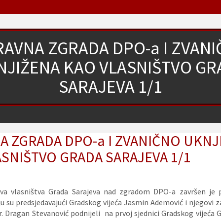
AVNA ZGRADA DPO-a I ZVAN
NJIŽENA KAO VLASNIŠTVO GR
SARAJEVA 1/1
A ZGRADA DPO-a I ZVANIČNO UKNJ
SNIŠTVO GRADA SARAJEVA 1/1
va vlasništva Grada Sarajeva nad zgradom DPO-a završen je 
ju su predsjedavajući Gradskog vijeća Jasmin Ademović i njegovi 
r. Dragan Stevanović podnijeli na prvoj sjednici Gradskog vijeća 