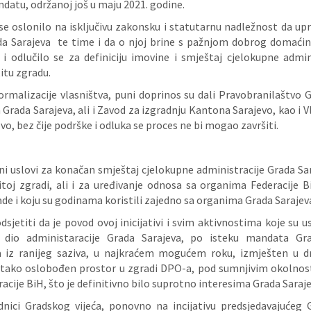
atu, održanoj još u maju 2021. godine.
se oslonilo na isključivu zakonsku i statutarnu nadležnost da upr
a Sarajeva te time i da o njoj brine s pažnjom dobrog domaćin
 i odlučilo se za definiciju imovine i smještaj cjelokupne admin
titu zgradu.
ormalizacije vlasništva, puni doprinos su dali Pravobranilaštvo G
Grada Sarajeva, ali i Zavod za izgradnju Kantona Sarajevo, kao i V
o, bez čije podrške i odluka se proces ne bi mogao završiti.
ni uslovi za konačan smještaj cjelokupne administracije Grada Sar
titoj zgradi, ali i za uređivanje odnosa sa organima Federacije 
ade i koju su godinama koristili zajedno sa organima Grada Sarajev
sjetiti da je povod ovoj inicijativi i svim aktivnostima koje su usl
i dio administaracije Grada Sarajeva, po isteku mandata Gra
a iz ranijeg saziva, u najkraćem mogućem roku, izmješten u d
e tako oslobođen prostor u zgradi DPO-a, pod sumnjivim okolnos
cije BiH, što je definitivno bilo suprotno interesima Grada Saraje
dnici Gradskog vijeća, ponovno na incijativu predsjedavajućeg 