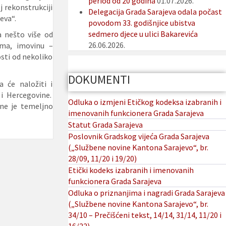
period od 20 godina
01.07.2026.
j rekonstrukciji
Delegacija Grada Sarajeva odala počast
eva“.
povodom 33. godišnjice ubistva
sedmero djece u ulici Bakarevića
a nešto više od
26.06.2026.
ima, imovinu –
osti od nekoliko
DOKUMENTI
 će naložiti i
i Hercegovine.
Odluka o izmjeni Etičkog kodeksa izabranih i
ne je temeljno
imenovanih funkcionera Grada Sarajeva
Statut Grada Sarajeva
Poslovnik Gradskog vijeća Grada Sarajeva
(„Službene novine Kantona Sarajevo“, br.
28/09, 11/20 i 19/20)
Etički kodeks izabranih i imenovanih
funkcionera Grada Sarajeva
Odluka o priznanjima i nagradi Grada Sarajeva
(„Službene novine Kantona Sarajevo“, br.
34/10 – Prečišćeni tekst, 14/14, 31/14, 11/20 i