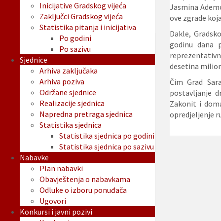
Inicijative Gradskog vijeća
Jasmina Ademovi
Zaključci Gradskog vijeća
ove zgrade koja
Statistika pitanja i inicijativa
Dakle, Gradsko
Po godini
godinu dana p
Po sazivu
reprezentativnu
Sjednice
desetina milio
Arhiva zaključaka
Arhiva poziva
Čim Grad Sara
Održane sjednice
postavljanje 
Realizacije sjednica
Zakonit i dom
Napredna pretraga sjednica
opredjeljenje r
Statistika sjednica
Statistika sjednica po godini
Statistika sjednica po sazivu
Nabavke
Plan nabavki
Obavještenja o nabavkama
Odluke o izboru ponuđača
Ugovori
Konkursi i javni pozivi