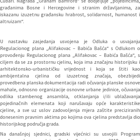
Ćubari. Nagrada „Graham Bamford“ se dodjeljuje „pojedincima,
građanima Bosne i Hercegovine i stranim državljanima, za
iskazanu izuzetnu građansku hrabrost, solidarnost, humanost i
altruizam“.
U nastavku zasjedanja usvojena je Odluka o usvajanju
Regulacionog plana „Alifakovac – Babića Bašća“ s Odlukom o
provođenju Regulacionog plana „Alifakovac – Babića Bašća“, s
ciljem da se za prostornu cjelinu, koja ima značajnu historijsku i
arhitektonsko-urbanističku vrijednost i koja se štiti kao
ambijentalna cjelina od izuzetnog značaja, obezbijedi
provedbena planska dokumentacija radi očuvanja planske osnove
mahale, odnosno organizacije osnovne urbane jedinice, očuvanja
odlika stambenog ansambla, otklanjanja i/ili ublažavanja
pojedinačnih elemenata koji narušavaju opće karakteristike
cjeline, a sve uz uslov zadovoljenja mjera zaštite preciziranih
donesenim pravnim aktima po kojima ova cjelina predstavlja dio
historijskog područja grada.
Na današnjoj sjednici, gradski vijećnici su usvojili Program