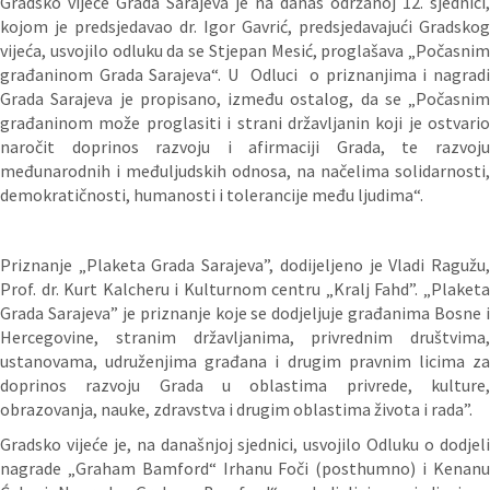
Gradsko vijeće Grada Sarajeva je na danas održanoj 12. sjednici,
kojom je predsjedavao dr. Igor Gavrić, predsjedavajući Gradskog
vijeća, usvojilo odluku da se Stjepan Mesić, proglašava „Počasnim
građaninom Grada Sarajeva“. U Odluci o priznanjima i nagradi
Grada Sarajeva je propisano, između ostalog, da se „Počasnim
građaninom može proglasiti i strani državljanin koji je ostvario
naročit doprinos razvoju i afirmaciji Grada, te razvoju
međunarodnih i međuljudskih odnosa, na načelima solidarnosti,
demokratičnosti, humanosti i tolerancije među ljudima“.
Priznanje „Plaketa Grada Sarajeva”, dodijeljeno je Vladi Ragužu,
Prof. dr. Kurt Kalcheru i Kulturnom centru „Kralj Fahd”. „Plaketa
Grada Sarajeva” je priznanje koje se dodjeljuje građanima Bosne i
Hercegovine, stranim državljanima, privrednim društvima,
ustanovama, udruženjima građana i drugim pravnim licima za
doprinos razvoju Grada u oblastima privrede, kulture,
obrazovanja, nauke, zdravstva i drugim oblastima života i rada”.
Gradsko vijeće je, na današnjoj sjednici, usvojilo Odluku o dodjeli
nagrade „Graham Bamford“ Irhanu Foči (posthumno) i Kenanu