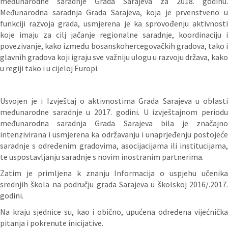
međunarodne saradnje Grada Sarajeva za 2018. godinu.
Međunarodna saradnja Grada Sarajeva, koja je prvenstveno u
funkciji razvoja grada, usmjerena je ka sprovođenju aktivnosti
koje imaju za cilj jačanje regionalne saradnje, koordinaciju i
povezivanje, kako između bosanskohercegovačkih gradova, tako i
glavnih gradova koji igraju sve važniju ulogu u razvoju država, kako
u regiji tako i u cijeloj Europi.
Usvojen je i Izvještaj o aktivnostima Grada Sarajeva u oblasti
međunarodne saradnje u 2017. godini. U izvještajnom periodu
međunarodna saradnja Grada Sarajeva bila je značajno
intenzivirana i usmjerena ka održavanju i unaprjeđenju postojeće
saradnje s određenim gradovima, asocijacijama ili institucijama,
te uspostavljanju saradnje s novim inostranim partnerima.
Zatim je primljena k znanju Informacija o uspjehu učenika
srednjih škola na području grada Sarajeva u školskoj 2016/.2017.
godini.
Na kraju sjednice su, kao i obično, upućena određena vijećnička
pitanja i pokrenute inicijative.