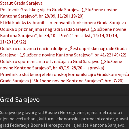
Statut Grada Sarajeva
Poslovnik Gradskog vijeća Grada Sarajeva („Službene novine
Kantona Sarajevo“, br. 28/09, 11/20 i 19/20)
Etički kodeks izabranih i imenovanih funkcionera Grada Sarajeva
Odluka o priznanjima i nagradi Grada Sarajeva („Službene novine
Kantona Sarajevo“, br. 34/10 – Prečišćeni tekst, 14/14, 31/14,
11/20 i 16/22)
Odluka o uslovima i načinu dodjele „Šestoaprilske nagrade Grada
Sarajeva“ („Službene novine Kantona Sarajevo“, br. 41/22 i 49/22)
Odluka o spomenicima od značaja za Grad Sarajevo („Službene
novine Kantona Sarajevo“, br. 49/19, 28/20 – ispravka)
Pravilnik o službenoj elektronskoj komunikaciji u Gradskom vijeću
Grada Sarajeva (“Službene novine Kantona Sarajevo”, broj 7/26)
Grad Sarajevo
Sarajevo je glavni grad Bosne i Hercegovine, njena metropola i
njen najveći urbani, kulturni, ekonomski i prometni centar, glavni
grad Federacije Bosne i Hercegovine i sjedište Kantona Sarajevo.