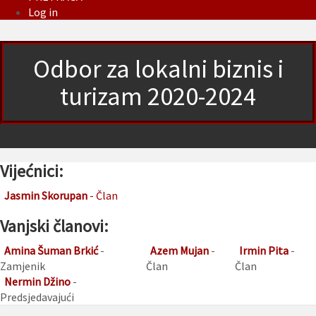
Log in
Odbor za lokalni biznis i
turizam 2020-2024
Vijećnici:
Jasmin Skorupan
- Član
Vanjski članovi:
Amina Šuman Brkić
-
Azem Mujan
-
Irmin Pita
-
Zamjenik
Član
Član
Nermin Džino
-
Predsjedavajući