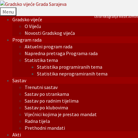
Menu
Izvor fotografije Mezit Armin
Gradsko vijeće
O Vijeću
Novosti Gradskog vijeća
Program rada
Aktuelni program rada
Napredna pretraga Programa rada
Statistika tema
Statistika programiranih tema
Statistika neprogramiranih tema
Sastav
Trenutni sastav
Sastav po strankama
Sastav po radnim tijelima
Sastav po klubovima
Vijećnici kojima je prestao mandat
Radna tijela
Prethodni mandati
Akti