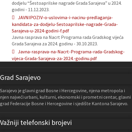
dodjelu “Šestoaprilske nagrade Grada Sarajeva” u 2024.
godini - 11.12.2023.
JAVNIPOZIV-o-uslovima-i-nacinu-predlaganja-
kandidata-za-dodjelu-Sestoaprilske-nagrade-Grada-
Sarajeva-u-2024-godini-f.pdf
Javna rasprava na Nacrt Programa rada Gradskog vijeća
Grada Sarajeva za 2024. godinu - 30.10.2023.
Javna-rasprava-na-Nacrt-Programa-rada-Gradskog-
vijeca-Grada-Sarajeva-za-2024.-godinu.pdf
Grad Sarajevo
Sarajevo je glavni grad Bosne i Hercegovine, njena metropola i
njen najveći urbani, kulturni, ekonomski i prometni centar, glavni
grad Federacije Bosne i Hercegovine i sjedište Kantona Sarajevo.
Važniji telefonski brojevi