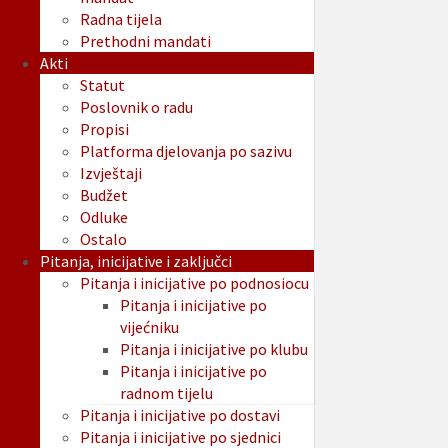
Radna tijela
Prethodni mandati
Akti
Statut
Poslovnik o radu
Propisi
Platforma djelovanja po sazivu
Izvještaji
Budžet
Odluke
Ostalo
Pitanja, inicijative i zaključci
Pitanja i inicijative po podnosiocu
Pitanja i inicijative po
vijećniku
Pitanja i inicijative po klubu
Pitanja i inicijative po
radnom tijelu
Pitanja i inicijative po dostavi
Pitanja i inicijative po sjednici