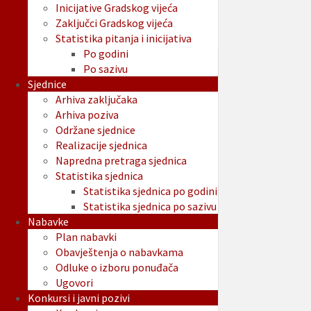
Inicijative Gradskog vijeća
Zaključci Gradskog vijeća
Statistika pitanja i inicijativa
Po godini
Po sazivu
Sjednice
Arhiva zaključaka
Arhiva poziva
Održane sjednice
Realizacije sjednica
Napredna pretraga sjednica
Statistika sjednica
Statistika sjednica po godini
Statistika sjednica po sazivu
Nabavke
Plan nabavki
Obavještenja o nabavkama
Odluke o izboru ponuđača
Ugovori
Konkursi i javni pozivi