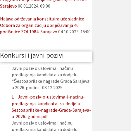
Sarajevo
08.01.2024. 09:00
Najava održavanja konstituirajuće sjednice
Odbora za organizaciju obilježavanja 40.
godišnjice ZOI 1984. Sarajevo
04.10.2023. 15:00
Konkursi i javni pozivi
Javni poziv o uslovima i načinu
predlaganja kandidata za dodjelu
“Šestoaprilske nagrade Grada Sarajeva”
u 2026. godini - 08.12.2025.
Javni-poziv-o-uslovima-i-nacinu-
predlaganja-kandidata-za-dodjelu-
Sestoaprilske-nagrade-Grada-Sarajeva-
u-2026.-godini.pdf
Javni poziv o uslovima i načinu
predlaganja kandidata za dodjelu