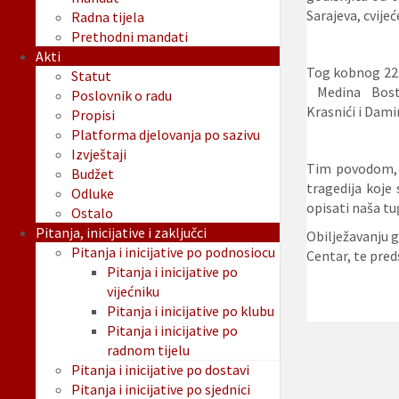
Sarajeva, cvijeć
Radna tijela
Prethodni mandati
Akti
Tog kobnog 22. 
Statut
Medina Bosta
Poslovnik o radu
Krasnići i Damir
Propisi
Platforma djelovanja po sazivu
Izvještaji
Tim povodom, d
Budžet
tragedija koje
Odluke
opisati naša tu
Ostalo
Pitanja, inicijative i zaključci
Obilježavanju g
Pitanja i inicijative po podnosiocu
Centar, te pred
Pitanja i inicijative po
vijećniku
Pitanja i inicijative po klubu
Pitanja i inicijative po
radnom tijelu
Pitanja i inicijative po dostavi
Pitanja i inicijative po sjednici