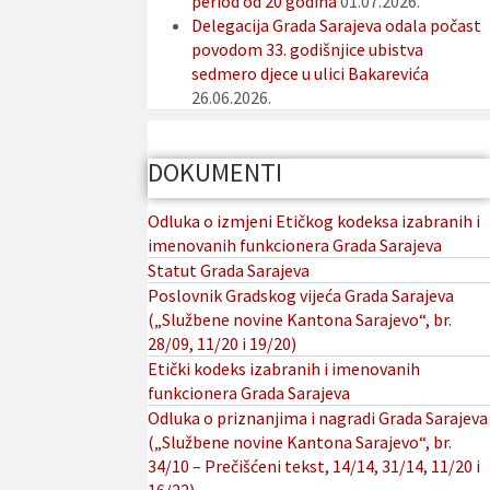
period od 20 godina
01.07.2026.
Delegacija Grada Sarajeva odala počast
povodom 33. godišnjice ubistva
sedmero djece u ulici Bakarevića
26.06.2026.
DOKUMENTI
Odluka o izmjeni Etičkog kodeksa izabranih i
imenovanih funkcionera Grada Sarajeva
Statut Grada Sarajeva
Poslovnik Gradskog vijeća Grada Sarajeva
(„Službene novine Kantona Sarajevo“, br.
28/09, 11/20 i 19/20)
Etički kodeks izabranih i imenovanih
funkcionera Grada Sarajeva
Odluka o priznanjima i nagradi Grada Sarajeva
(„Službene novine Kantona Sarajevo“, br.
34/10 – Prečišćeni tekst, 14/14, 31/14, 11/20 i