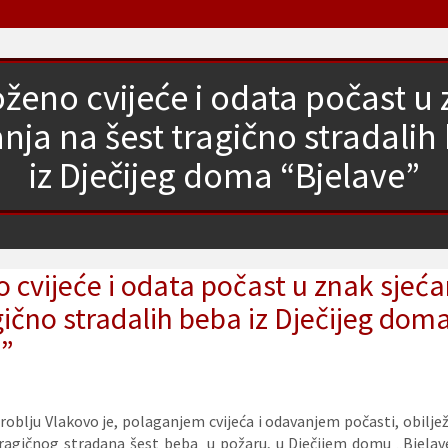
ženo cvijeće i odata počast u
anja na šest tragično stradalih
iz Dječijeg doma “Bjelave”
 cvijeće i odata počast u znak sjeća
gično stradalih beba iz Dječijeg dom
e”
oblju Vlakovo je, polaganjem cvijeća i odavanjem počasti, obilje
tragičnog stradana šest beba u požaru, u Dječijem domu „Bjelav