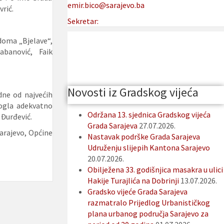
emir.bico@sarajevo.ba
vrić.
Sekretar:
 doma „Bjelave“,
banović, Faik
Novosti iz Gradskog vijeća
dne od najvećih
mogla adekvatno
Održana 13. sjednica Gradskog vijeća
 Đurđević.
Grada Sarajeva
27.07.2026.
Sarajevo, Općine
Nastavak podrške Grada Sarajeva
Udruženju slijepih Kantona Sarajevo
20.07.2026.
Obilježena 33. godišnjica masakra u ulici
Hakije Turajlića na Dobrinji
13.07.2026.
Gradsko vijeće Grada Sarajeva
razmatralo Prijedlog Urbanističkog
plana urbanog područja Sarajevo za