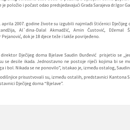
e je položio i počast odao predsjedavajući Grada Sarajeva dr.Igor Ga
aprila 2007. godine živote su izgubili najmlađi štićenici Dječijeg
ndžija, Al`dina-Dalal Akmadžić, Amin Čustović, Džemal Ša
 Pejanović, dok je 18 djece teže i lakše povrijeđeno.
irektor Dječijeg doma Bjelave Saudin Đurđević prisjetio se „je
 su se desile ikada. Jednostavno ne postoje riječi kojima bi se 
ga i bol. Nikada se ne ponovilo”, istakao je, između ostalog, Saudin
odišnjice prisustvovali su, između ostalih, predstavnici Kantona 
stavnici Dječijeg doma “Bjelave”.