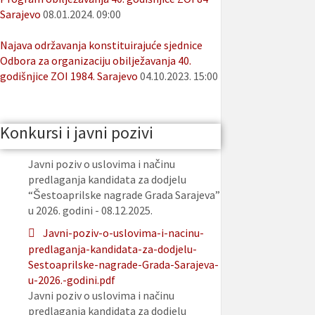
Sarajevo
08.01.2024. 09:00
Najava održavanja konstituirajuće sjednice
Odbora za organizaciju obilježavanja 40.
godišnjice ZOI 1984. Sarajevo
04.10.2023. 15:00
Konkursi i javni pozivi
Javni poziv o uslovima i načinu
predlaganja kandidata za dodjelu
“Šestoaprilske nagrade Grada Sarajeva”
u 2026. godini - 08.12.2025.
Javni-poziv-o-uslovima-i-nacinu-
predlaganja-kandidata-za-dodjelu-
Sestoaprilske-nagrade-Grada-Sarajeva-
u-2026.-godini.pdf
Javni poziv o uslovima i načinu
predlaganja kandidata za dodjelu