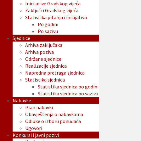
Inicijative Gradskog vijeća
Zaključci Gradskog vijeća
Statistika pitanja i inicijativa
Po godini
Po sazivu
Sjednice
Arhiva zaključaka
Arhiva poziva
Održane sjednice
Realizacije sjednica
Napredna pretraga sjednica
Statistika sjednica
Statistika sjednica po godini
Statistika sjednica po sazivu
Nabavke
Plan nabavki
Obavještenja o nabavkama
Odluke o izboru ponuđača
Ugovori
Konkursi i javni pozivi