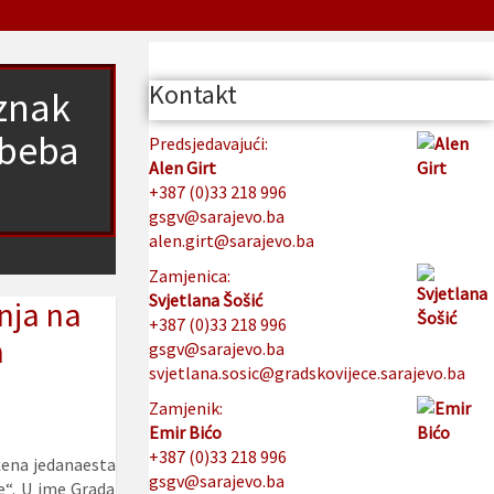
Kontakt
 znak
 beba
Predsjedavajući:
Alen Girt
+387 (0)33 218 996
gsgv@sarajevo.ba
alen.girt@sarajevo.ba
Zamjenica:
Svjetlana Šošić
nja na
+387 (0)33 218 996
a
gsgv@sarajevo.ba
svjetlana.sosic@gradskovijece.sarajevo.ba
Zamjenik:
Emir Bićo
+387 (0)33 218 996
žena jedanaesta
gsgv@sarajevo.ba
e“. U ime Grada