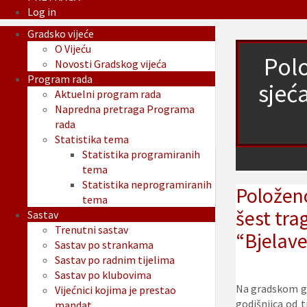
Log in
Gradsko vijeće
O Vijeću
Polo
Novosti Gradskog vijeća
Program rada
sjeć
Aktuelni program rada
Napredna pretraga Programa
rada
Statistika tema
Statistika programiranih
tema
Statistika neprogramiranih
Položeno
tema
šest tra
Sastav
Trenutni sastav
“Bjelav
Sastav po strankama
Sastav po radnim tijelima
Sastav po klubovima
Na gradskom gr
Vijećnici kojima je prestao
godišnjica od 
mandat