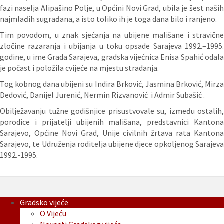
fazi naselja Alipašino Polje, u Općini Novi Grad, ubila je šest naših
najmlađih sugrađana, a isto toliko ih je toga dana bilo i ranjeno.
Tim povodom, u znak sjećanja na ubijene mališane i stravične
zločine razaranja i ubijanja u toku opsade Sarajeva 1992.–1995.
godine, u ime Grada Sarajeva, gradska vijećnica Enisa Spahić odala
je počast i položila cvijeće na mjestu stradanja.
Tog kobnog dana ubijeni su Indira Brković, Jasmina Brković, Mirza
Dedović, Danijel Jurenić, Nermin Rizvanović i Admir Subašić .
Obilježavanju tužne godišnjice prisustvovale su, između ostalih,
porodice i prijatelji ubijenih mališana, predstavnici Kantona
Sarajevo, Općine Novi Grad, Unije civilnih žrtava rata Kantona
Sarajevo, te Udruženja roditelja ubijene djece opkoljenog Sarajeva
1992.-1995.
Gradsko vijeće
O Vijeću