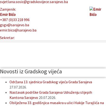
svjetlana.sosic@gradskovijece.sarajevo.ba
Zamjenik:
Emir Bićo
+387 (0)33 218 996
gsgv@sarajevo.ba
emir.bico@sarajevo.ba
Sekretar:
Novosti iz Gradskog vijeća
Održana 13. sjednica Gradskog vijeća Grada Sarajeva
27.07.2026.
Nastavak podrške Grada Sarajeva Udruženju slijepih
Kantona Sarajevo
20.07.2026.
Obilježena 33. godišnjica masakra u ulici Hakije Turajlića na