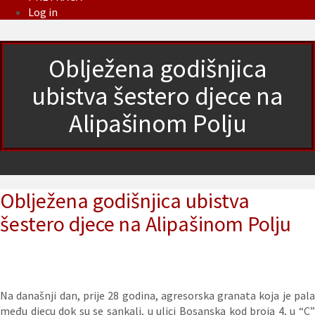
Log in
Oblježena godišnjica
ubistva šestero djece na
Alipašinom Polju
Oblježena godišnjica ubistva
šestero djece na Alipašinom Polju
Na današnji dan, prije 28 godina, agresorska granata koja je pala
među djecu dok su se sankali, u ulici Bosanska kod broja 4, u “C”