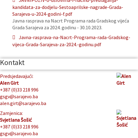
JAVNIPOZIV-o-uslovima-i-nacinu-predlaganja-
kandidata-za-dodjelu-Sestoaprilske-nagrade-Grada-
Sarajeva-u-2024-godini-f.pdf
Javna rasprava na Nacrt Programa rada Gradskog vijeća
Grada Sarajeva za 2024. godinu - 30.10.2023.
Javna-rasprava-na-Nacrt-Programa-rada-Gradskog-
vijeca-Grada-Sarajeva-za-2024.-godinu.pdf
Kontakt
Predsjedavajući:
Alen Girt
+387 (0)33 218 996
gsgv@sarajevo.ba
alen.girt@sarajevo.ba
Zamjenica:
Svjetlana Šošić
+387 (0)33 218 996
gsgv@sarajevo.ba