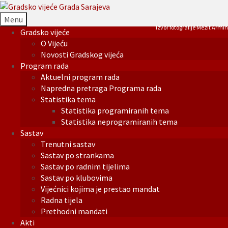
Menu
Izvor fotografije Mezit Armin
Gradsko vijeće
O Vijeću
Novosti Gradskog vijeća
Program rada
Aktuelni program rada
Napredna pretraga Programa rada
Statistika tema
Statistika programiranih tema
Statistika neprogramiranih tema
Sastav
Trenutni sastav
Sastav po strankama
Sastav po radnim tijelima
Sastav po klubovima
Vijećnici kojima je prestao mandat
Radna tijela
Prethodni mandati
Akti