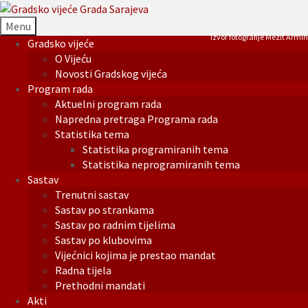
Menu
Izvor fotografije Mezit Armin
Gradsko vijeće
O Vijeću
Novosti Gradskog vijeća
Program rada
Aktuelni program rada
Napredna pretraga Programa rada
Statistika tema
Statistika programiranih tema
Statistika neprogramiranih tema
Sastav
Trenutni sastav
Sastav po strankama
Sastav po radnim tijelima
Sastav po klubovima
Vijećnici kojima je prestao mandat
Radna tijela
Prethodni mandati
Akti