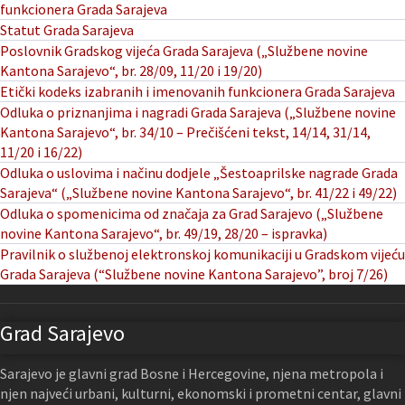
funkcionera Grada Sarajeva
Statut Grada Sarajeva
Poslovnik Gradskog vijeća Grada Sarajeva („Službene novine
Kantona Sarajevo“, br. 28/09, 11/20 i 19/20)
Etički kodeks izabranih i imenovanih funkcionera Grada Sarajeva
Odluka o priznanjima i nagradi Grada Sarajeva („Službene novine
Kantona Sarajevo“, br. 34/10 – Prečišćeni tekst, 14/14, 31/14,
11/20 i 16/22)
Odluka o uslovima i načinu dodjele „Šestoaprilske nagrade Grada
Sarajeva“ („Službene novine Kantona Sarajevo“, br. 41/22 i 49/22)
Odluka o spomenicima od značaja za Grad Sarajevo („Službene
novine Kantona Sarajevo“, br. 49/19, 28/20 – ispravka)
Pravilnik o službenoj elektronskoj komunikaciji u Gradskom vijeću
Grada Sarajeva (“Službene novine Kantona Sarajevo”, broj 7/26)
Grad Sarajevo
Sarajevo je glavni grad Bosne i Hercegovine, njena metropola i
njen najveći urbani, kulturni, ekonomski i prometni centar, glavni