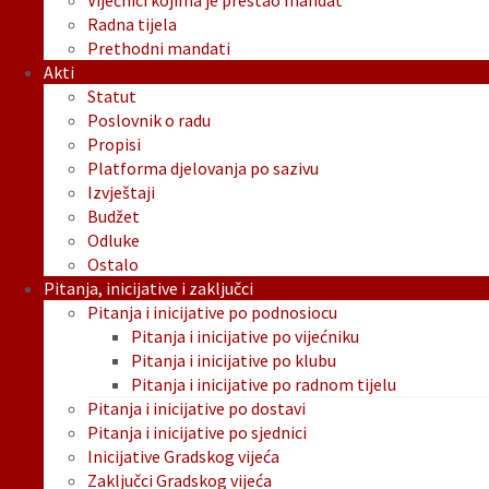
Vijećnici kojima je prestao mandat
Radna tijela
Prethodni mandati
Akti
Statut
Poslovnik o radu
Propisi
Platforma djelovanja po sazivu
Izvještaji
Budžet
Odluke
Ostalo
Pitanja, inicijative i zaključci
Pitanja i inicijative po podnosiocu
Pitanja i inicijative po vijećniku
Pitanja i inicijative po klubu
Pitanja i inicijative po radnom tijelu
Pitanja i inicijative po dostavi
Pitanja i inicijative po sjednici
Inicijative Gradskog vijeća
Zaključci Gradskog vijeća