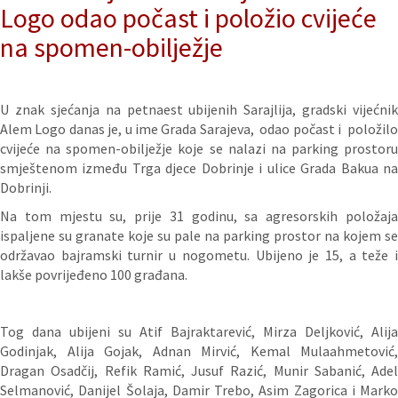
Logo odao počast i položio cvijeće
na spomen-obilježje
U znak sjećanja na petnaest ubijenih Sarajlija, gradski vijećnik
Alem Logo danas je, u ime Grada Sarajeva, odao počast i položilo
cvijeće na spomen-obilježje koje se nalazi na parking prostoru
smještenom između Trga djece Dobrinje i ulice Grada Bakua na
Dobrinji.
Na tom mjestu su, prije 31 godinu, sa agresorskih položaja
ispaljene su granate koje su pale na parking prostor na kojem se
održavao bajramski turnir u nogometu. Ubijeno je 15, a teže i
lakše povrijeđeno 100 građana.
Tog dana ubijeni su Atif Bajraktarević, Mirza Deljković, Alija
Godinjak, Alija Gojak, Adnan Mirvić, Kemal Mulaahmetović,
Dragan Osadčij, Refik Ramić, Jusuf Razić, Munir Sabanić, Adel
Selmanović, Danijel Šolaja, Damir Trebo, Asim Zagorica i Marko