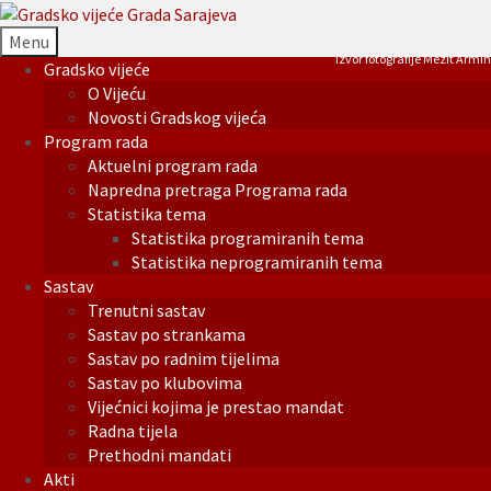
Menu
Izvor fotografije Mezit Armin
Gradsko vijeće
O Vijeću
Novosti Gradskog vijeća
Program rada
Aktuelni program rada
Napredna pretraga Programa rada
Statistika tema
Statistika programiranih tema
Statistika neprogramiranih tema
Sastav
Trenutni sastav
Sastav po strankama
Sastav po radnim tijelima
Sastav po klubovima
Vijećnici kojima je prestao mandat
Radna tijela
Prethodni mandati
Akti