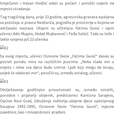
Smječanin i Hasan Hodžić odali su počast i položili cvijeće na
mjesto stradanja.
Tog tragičnog dana, prije 23 godine, agresorska granata ispaljena
sa položaja iz pravca Nedžarića, pogodila je prostorije u kojima se
održavala nastava. Ubijeni su učiteljica Fatima Gunić i njeni
učenici Adis Mujalo, Vedad Mujkanović i Feđa Salkić. Tada su teže i
lakše ranjena još 23 učenika.
Sa ovog mjesta, učenici Osnovne škole „Fatima Gunić“ danas su
poslali poruku mira na različitim jezicima. „Neka vlada mir u
svijetu i neka sva djeca budu sretna. Ljudi koji mogu da biraju,
uvijek će odabrati mir“, poručili su, između ostalog, učenici.
Obilježavanju godišnjice prisustvovali su, između ostalih,
porodice i prijatelji ubijenih, predstavnici Kantona Sarajevo,
Općine Novi Grad, Udruženja roditelja ubijene djece opkoljenog
Sarajeva 1992-1995, Osnovne škole “Fatima Gunić”, mjesne
zajednice, kao i mnogobrojni građani.