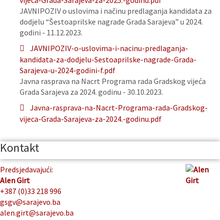
vijeca-Grada-Sarajeva-za-2025.-godinu.pdf
JAVNIPOZIV o uslovima i načinu predlaganja kandidata za
dodjelu “Šestoaprilske nagrade Grada Sarajeva” u 2024.
godini - 11.12.2023.
JAVNIPOZIV-o-uslovima-i-nacinu-predlaganja-
kandidata-za-dodjelu-Sestoaprilske-nagrade-Grada-
Sarajeva-u-2024-godini-f.pdf
Javna rasprava na Nacrt Programa rada Gradskog vijeća
Grada Sarajeva za 2024. godinu - 30.10.2023.
Javna-rasprava-na-Nacrt-Programa-rada-Gradskog-
vijeca-Grada-Sarajeva-za-2024.-godinu.pdf
Kontakt
Predsjedavajući:
Alen Girt
+387 (0)33 218 996
gsgv@sarajevo.ba
alen.girt@sarajevo.ba