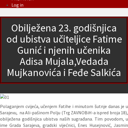
Log in
Obilježena 23. godišnjica
od ubistva učiteljice Fatime
Gunić i njenih učenika
Adisa Mujala,Vedada
Mujkanovića i Feđe Salkića
Polaganjem cvijeća, učenjem Fatihe i minutom šutnje danas je u
Sarajevu, na Ali-pašinom Polju (Trg ZAVNOBiH-a ispred broja 18),
obilježena godišnjica ubistva naših sugrađana. Tim povodom, u
ime Grada Sarajeva, gradski vijećnici, Enes Husejnović, Jasmin