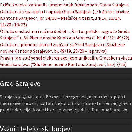
Etički kodeks izabranih i imenovanih funkcionera Grada Sarajeva
Odluka o priznanjima i nagradi Grada Sarajeva („Službene novine
Kantona Sarajevo“, br. 34/10 – Prečišćeni tekst, 14/14, 31/14,
11/20 i 16/22)
Odluka o uslovima i načinu dodjele „Šestoaprilske nagrade Grada
Sarajeva“ („Službene novine Kantona Sarajevo“, br. 41/22 i 49/22)
Odluka o spomenicima od značaja za Grad Sarajevo („Službene
novine Kantona Sarajevo“, br. 49/19, 28/20 – ispravka)
Pravilnik o službenoj elektronskoj komunikaciji u Gradskom vijeću
Grada Sarajeva (“Službene novine Kantona Sarajevo”, broj 7/26)
Grad Sarajevo
Sarajevo je glavni grad Bosne i Hercegovine, njena metropola i
njen najveći urbani, kulturni, ekonomski i prometni centar, glavni
grad Federacije Bosne i Hercegovine i sjedište Kantona Sarajevo.
Važniji telefonski brojevi