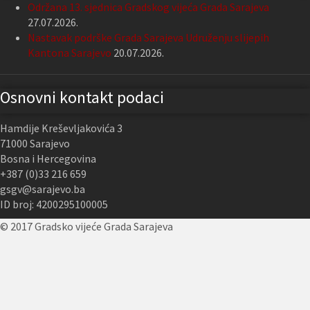
Održana 13. sjednica Gradskog vijeća Grada Sarajeva
27.07.2026.
Nastavak podrške Grada Sarajeva Udruženju slijepih
Kantona Sarajevo
20.07.2026.
Osnovni kontakt podaci
Hamdije Kreševljakovića 3
71000 Sarajevo
Bosna i Hercegovina
+387 (0)33 216 659
gsgv@sarajevo.ba
ID broj: 4200295100005
© 2017 Gradsko vijeće Grada Sarajeva