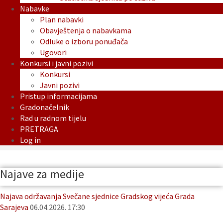
Nabavke
Plan nabavki
Obavještenja o nabavkama
Odluke o izboru ponuđača
Ugovori
Konkursi i javni pozivi
Konkursi
Javni pozivi
Pristup informacijama
Gradonačelnik
Rad u radnom tijelu
PRETRAGA
Log in
Najave za medije
Najava održavanja Svečane sjednice Gradskog vijeća Grada
Sarajeva
06.04.2026. 17:30