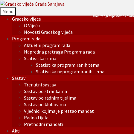
Menu
Izvor fotografije Mezit Armin
Gradsko vijeće
O Vijeću
Novosti Gradskog vijeća
Program rada
Aktuelni program rada
Napredna pretraga Programa rada
Statistika tema
Statistika programiranih tema
Statistika neprogramiranih tema
Sastav
Trenutni sastav
Sastav po strankama
Sastav po radnim tijelima
Sastav po klubovima
Vijećnici kojima je prestao mandat
Radna tijela
Prethodni mandati
Akti