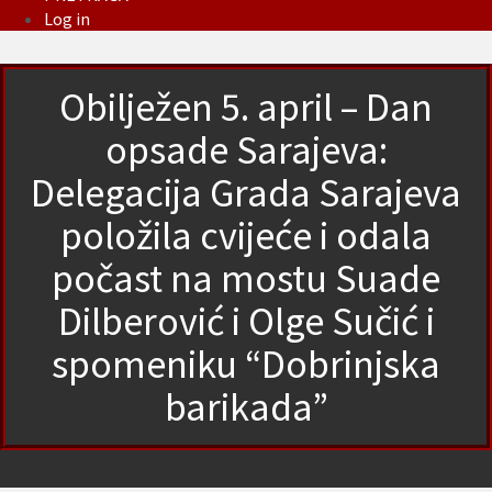
Log in
Obilježen 5. april – Dan
opsade Sarajeva:
Delegacija Grada Sarajeva
položila cvijeće i odala
počast na mostu Suade
Dilberović i Olge Sučić i
spomeniku “Dobrinjska
barikada”