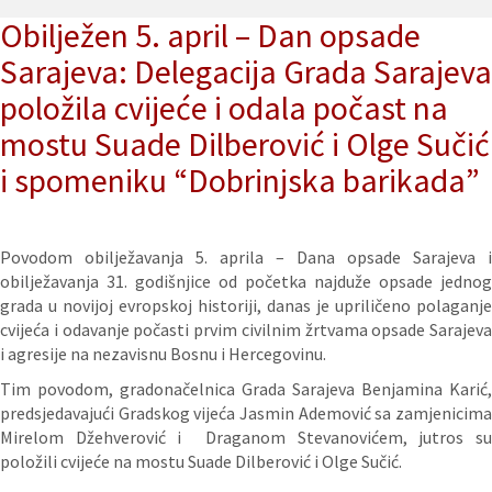
Obilježen 5. april – Dan opsade
Sarajeva: Delegacija Grada Sarajeva
položila cvijeće i odala počast na
mostu Suade Dilberović i Olge Sučić
i spomeniku “Dobrinjska barikada”
Povodom obilježavanja 5. aprila – Dana opsade Sarajeva i
obilježavanja 31. godišnjice od početka najduže opsade jednog
grada u novijoj evropskoj historiji, danas je upriličeno polaganje
cvijeća i odavanje počasti prvim civilnim žrtvama opsade Sarajeva
i agresije na nezavisnu Bosnu i Hercegovinu.
Tim povodom, gradonačelnica Grada Sarajeva Benjamina Karić,
predsjedavajući Gradskog vijeća Jasmin Ademović sa zamjenicima
Mirelom Džehverović i Draganom Stevanovićem, jutros su
položili cvijeće na mostu Suade Dilberović i Olge Sučić.