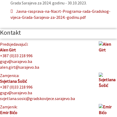
Grada Sarajeva za 2024. godinu - 30.10.2023.
Javna-rasprava-na-Nacrt-Programa-rada-Gradskog-
vijeca-Grada-Sarajeva-za-2024.-godinu.pdf
Kontakt
Predsjedavajući:
Alen Girt
+387 (0)33 218 996
gsgv@sarajevo.ba
alen.girt@sarajevo.ba
Zamjenica:
Svjetlana Šošić
+387 (0)33 218 996
gsgv@sarajevo.ba
svjetlana.sosic@gradskovijece.sarajevo.ba
Zamjenik:
Emir Bićo