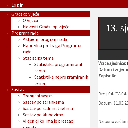
Log in
Gradsko vijeće
O Vijeću
13. s
Novosti Gradskog vijeća
Program rada
Aktuelni program rada
Napredna pretraga Programa
rada
Statistika tema
Vrsta sjednice:
Statistika programiranih
Datum i vrijeme
tema
Zapisnik:
Statistika neprogramiranih
tema
Sastav
Broj: 04-GV-04
Trenutni sastav
Sastav po strankama
Datum: 11.03.2
Sastav po radnim tijelima
Sastav po klubovima
Vijećnici kojima je prestao
Na osnovu člana
mandat