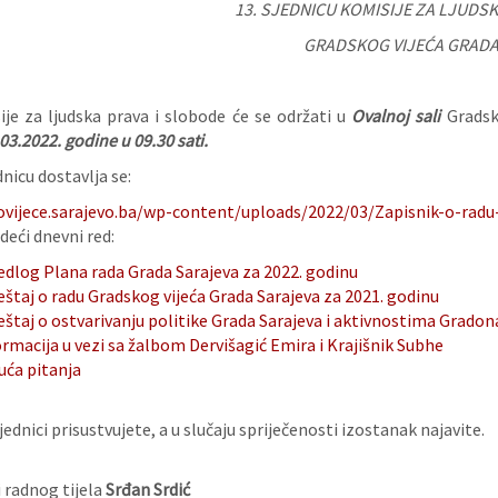
13. SJEDNICU KOMISIJE ZA LJUDS
GRADSKOG VIJEĆA GRADA
ije za ljudska prava i slobode će se održati u
Ovalnoj sali
Gradsko
03.2022.
godine u 09.30 sati.
nicu dostavlja se:
ovijece.sarajevo.ba/wp-content/uploads/2022/03/Zapisnik-o-radu-
deći dnevni red:
edlog Plana rada Grada Sarajeva za 2022. godinu
eštaj o radu Gradskog vijeća Grada Sarajeva za 2021. godinu
eštaj o ostvarivanju politike Grada Sarajeva i aktivnostima Gradon
rmacija u vezi sa žalbom Dervišagić Emira i Krajišnik Subhe
uća pitanja
ednici prisustvujete, a u slučaju spriječenosti izostanak najavite.
 radnog tijela
Srđan Srdić