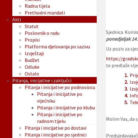
Radna tijela
Prethodni mandati
Akti
Statut
Sjednica Komis
Poslovnik o radu
ponedjeljak 14.
Propisi
Platforma djelovanja po sazivu
Uz poziv za sjed
Izvještaji
https://gradsk
Budžet
te predlaže slje
Odluke
Ostalo
1.
Prij
Pitanja, inicijative i zaključci
2.
Izvj
Pitanja i inicijative po podnosiocu
3.
Izvj
Pitanja i inicijative po
4.
Info
vijećniku
5.
Tek
Pitanja i inicijative po klubu
Pitanja i inicijative po
Molim Vas, da sj
radnom tijelu
Pitanja i inicijative po dostavi
Pitanja i inicijative po sjednici
Predsjedavajući