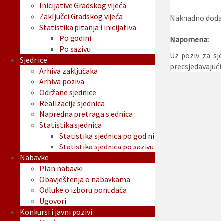
Inicijative Gradskog vijeća
Zaključci Gradskog vijeća
Naknadno dodan
Statistika pitanja i inicijativa
Po godini
Napomena:
Po sazivu
Uz poziv za sj
Sjednice
predsjedavajuć
Arhiva zaključaka
Arhiva poziva
Održane sjednice
Realizacije sjednica
Napredna pretraga sjednica
Statistika sjednica
Statistika sjednica po godini
Statistika sjednica po sazivu
Nabavke
Plan nabavki
Obavještenja o nabavkama
Odluke o izboru ponuđača
Ugovori
Konkursi i javni pozivi