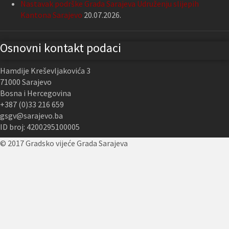
Nastavak podrške Grada Sarajeva Udruženju slijepih
Kantona Sarajevo
20.07.2026.
Osnovni kontakt podaci
Hamdije Kreševljakovića 3
71000 Sarajevo
Bosna i Hercegovina
+387 (0)33 216 659
gsgv@sarajevo.ba
ID broj: 4200295100005
© 2017 Gradsko vijeće Grada Sarajeva