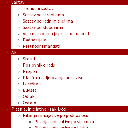
Sastav
Trenutni sastav
Sastav po strankama
Sastav po radnim tijelima
Sastav po klubovima
Vijećnici kojima je prestao mandat
Radna tijela
Prethodni mandati
Akti
Statut
Poslovnik o radu
Propisi
Platforma djelovanja po sazivu
Izvještaji
Budžet
Odluke
Ostalo
Pitanja, inicijative i zaključci
Pitanja i inicijative po podnosiocu
Pitanja i inicijative po vijećniku
Pitanja i inicijative po klubu