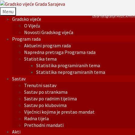
Menu
Izvor fotografije Mezit Armin
Gradsko vijeće
O Vijeću
Novosti Gradskog vijeća
Program rada
Aktuelni program rada
Napredna pretraga Programa rada
Statistika tema
Statistika programiranih tema
Statistika neprogramiranih tema
Sastav
Trenutni sastav
Sastav po strankama
Sastav po radnim tijelima
Sastav po klubovima
Vijećnici kojima je prestao mandat
Radna tijela
Prethodni mandati
Akti