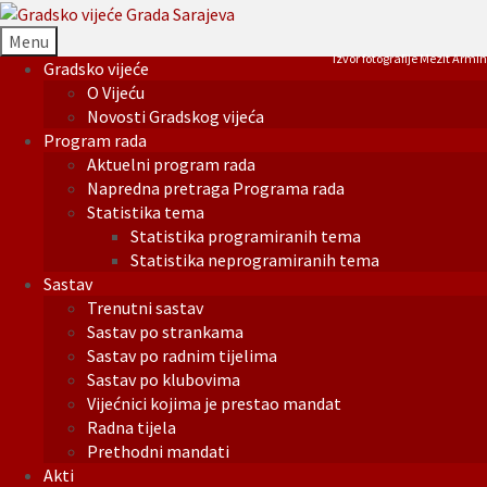
Menu
Izvor fotografije Mezit Armin
Gradsko vijeće
O Vijeću
Novosti Gradskog vijeća
Program rada
Aktuelni program rada
Napredna pretraga Programa rada
Statistika tema
Statistika programiranih tema
Statistika neprogramiranih tema
Sastav
Trenutni sastav
Sastav po strankama
Sastav po radnim tijelima
Sastav po klubovima
Vijećnici kojima je prestao mandat
Radna tijela
Prethodni mandati
Akti