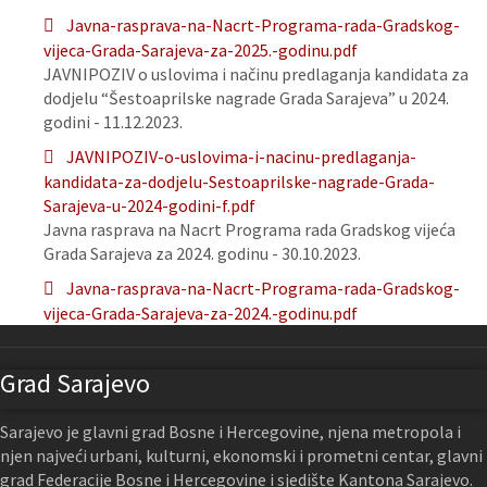
Javna-rasprava-na-Nacrt-Programa-rada-Gradskog-
vijeca-Grada-Sarajeva-za-2025.-godinu.pdf
JAVNIPOZIV o uslovima i načinu predlaganja kandidata za
dodjelu “Šestoaprilske nagrade Grada Sarajeva” u 2024.
godini - 11.12.2023.
JAVNIPOZIV-o-uslovima-i-nacinu-predlaganja-
kandidata-za-dodjelu-Sestoaprilske-nagrade-Grada-
Sarajeva-u-2024-godini-f.pdf
Javna rasprava na Nacrt Programa rada Gradskog vijeća
Grada Sarajeva za 2024. godinu - 30.10.2023.
Javna-rasprava-na-Nacrt-Programa-rada-Gradskog-
vijeca-Grada-Sarajeva-za-2024.-godinu.pdf
Grad Sarajevo
Sarajevo je glavni grad Bosne i Hercegovine, njena metropola i
njen najveći urbani, kulturni, ekonomski i prometni centar, glavni
grad Federacije Bosne i Hercegovine i sjedište Kantona Sarajevo.