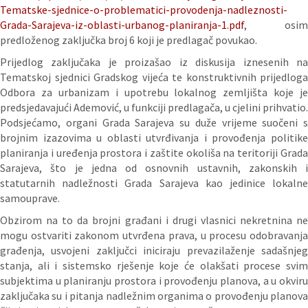
Tematske-sjednice-o-problematici-provodenja-nadleznosti-
Grada-Sarajeva-iz-oblasti-urbanog-planiranja-1.pdf
, osim
predloženog zaključka broj 6 koji je predlagač povukao.
Prijedlog zaključaka je proizašao iz diskusija iznesenih na
Tematskoj sjednici Gradskog vijeća te konstruktivnih prijedloga
Odbora za urbanizam i upotrebu lokalnog zemljišta koje je
predsjedavajući Ademović, u funkciji predlagača, u cjelini prihvatio.
Podsjećamo, organi Grada Sarajeva su duže vrijeme suočeni s
brojnim izazovima u oblasti utvrđivanja i provođenja politike
planiranja i uređenja prostora i zaštite okoliša na teritoriji Grada
Sarajeva, što je jedna od osnovnih ustavnih, zakonskih i
statutarnih nadležnosti Grada Sarajeva kao jedinice lokalne
samouprave.
Obzirom na to da brojni građani i drugi vlasnici nekretnina ne
mogu ostvariti zakonom utvrđena prava, u procesu odobravanja
građenja, usvojeni zaključci iniciraju prevazilaženje sadašnjeg
stanja, ali i sistemsko rješenje koje će olakšati procese svim
subjektima u planiranju prostora i provođenju planova, a u okviru
zaključaka su i pitanja nadležnim organima o provođenju planova