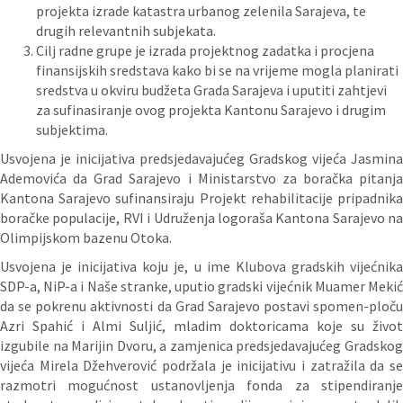
projekta izrade katastra urbanog zelenila Sarajeva, te
drugih relevantnih subjekata.
Cilj radne grupe je izrada projektnog zadatka i procjena
finansijskih sredstava kako bi se na vrijeme mogla planirati
sredstva u okviru budžeta Grada Sarajeva i uputiti zahtjevi
za sufinasiranje ovog projekta Kantonu Sarajevo i drugim
subjektima.
Usvojena je inicijativa predsjedavajućeg Gradskog vijeća Jasmina
Ademovića da Grad Sarajevo i Ministarstvo za boračka pitanja
Kantona Sarajevo sufinansiraju Projekt rehabilitacije pripadnika
boračke populacije, RVI i Udruženja logoraša Kantona Sarajevo na
Olimpijskom bazenu Otoka.
Usvojena je inicijativa koju je, u ime Klubova gradskih vijećnika
SDP-a, NiP-a i Naše stranke, uputio gradski vijećnik Muamer Mekić
da se pokrenu aktivnosti da Grad Sarajevo postavi spomen-ploču
Azri Spahić i Almi Suljić, mladim doktoricama koje su život
izgubile na Marijin Dvoru, a zamjenica predsjedavajućeg Gradskog
vijeća Mirela Džehverović podržala je inicijativu i zatražila da se
razmotri mogućnost ustanovljenja fonda za stipendiranje