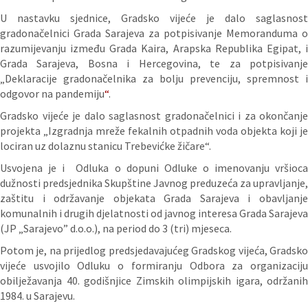
U nastavku sjednice, Gradsko vijeće je dalo saglasnost
gradonačelnici Grada Sarajeva za potpisivanje Memoranduma o
razumijevanju između Grada Kaira, Arapska Republika Egipat, i
Grada Sarajeva, Bosna i Hercegovina, te za potpisivanje
„Deklaracije gradonačelnika za bolju prevenciju, spremnost i
odgovor na pandemiju
“
.
Gradsko vijeće je dalo saglasnost gradonačelnici i za okončanje
projekta „Izgradnja mreže fekalnih otpadnih voda objekta koji je
lociran uz dolaznu stanicu Trebevićke žičare“.
Usvojena je i Odluka o dopuni Odluke o imenovanju vršioca
dužnosti predsjednika Skupštine Javnog preduzeća za upravljanje,
zaštitu i održavanje objekata Grada Sarajeva i obavljanje
komunalnih i drugih djelatnosti od javnog interesa Grada Sarajeva
(JP „Sarajevo” d.o.o.), na period do 3 (tri) mjeseca.
Potom je, na prijedlog predsjedavajućeg Gradskog vijeća, Gradsko
vijeće usvojilo Odluku o formiranju Odbora za organizaciju
obilježavanja 40. godišnjice Zimskih olimpijskih igara, održanih
1984. u Sarajevu.