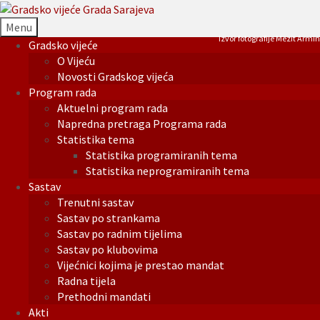
Menu
Izvor fotografije Mezit Armin
Gradsko vijeće
O Vijeću
Novosti Gradskog vijeća
Program rada
Aktuelni program rada
Napredna pretraga Programa rada
Statistika tema
Statistika programiranih tema
Statistika neprogramiranih tema
Sastav
Trenutni sastav
Sastav po strankama
Sastav po radnim tijelima
Sastav po klubovima
Vijećnici kojima je prestao mandat
Radna tijela
Prethodni mandati
Akti