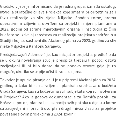
Gradsko vijeće je informisano da je radna grupa, između ostalog,
utvrdila strateške ciljeva Projekta koje smatra prioritetnim za I
fazu realizacije za sliv rijeke Miljacke. Shodno tome, prema
operativnim ciljevima, utvrđeni su projekti i mjere planirane u
2023. godini od strane mjerodavnih organa i institucija iz čijih
budžeta se izdvajaju sredstva za realizaciju projekata sadržanih u
Studiji i koji su sastavni dio Akcionog plana za 2023. godinu za sliv
rijeke Miljacke u Kantonu Sarajevo.
Predsjedavajući Ademović je, kao inicijator projekta, predložio da
se u okviru noveliranja studije preispita trebaju li potoci ostati
zacijevljeni ili bi bilo dobro da se ponovo otvore gdje je to
moguće, ukoliko se uspije očistiti voda u njima.
Također je uputio pitanja da li je u pripremi Akcioni plan za 2024.
godinu, a kako bi se na vrijeme planirala sredstava u budžetu
Grada Sarajeva, kao i u budžetima svih subjekata koji su involvirani
u Projekat? Ako je gotova dokumentacija za Ramića potok i za
Koševski potok, planira li se sanacija ovih potoka u dijelu u kome
su zacijevljeni i prati li ovo plan drugih nivoa vlasti za projekte
povezane s ovim projektima u 2024. godini?