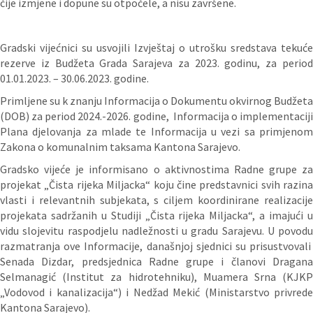
čije izmjene i dopune su otpočele, a nisu završene.
Gradski vijećnici su usvojili Izvještaj o utrošku sredstava tekuće
rezerve iz Budžeta Grada Sarajeva za 2023. godinu, za period
01.01.2023. – 30.06.2023. godine.
Primljene su k znanju Informacija o Dokumentu okvirnog Budžeta
(DOB) za period 2024.-2026. godine, Informacija o implementaciji
Plana djelovanja za mlade te Informacija u vezi sa primjenom
Zakona o komunalnim taksama Kantona Sarajevo.
Gradsko vijeće je informisano o aktivnostima Radne grupe za
projekat „Čista rijeka Miljacka“ koju čine predstavnici svih razina
vlasti i relevantnih subjekata, s ciljem koordinirane realizacije
projekata sadržanih u Studiji „Čista rijeka Miljacka“, a imajući u
vidu slojevitu raspodjelu nadležnosti u gradu Sarajevu. U povodu
razmatranja ove Informacije, današnjoj sjednici su prisustvovali
Senada Dizdar, predsjednica Radne grupe i članovi Dragana
Selmanagić (Institut za hidrotehniku), Muamera Srna (KJKP
„Vodovod i kanalizacija“) i Nedžad Mekić (Ministarstvo privrede
Kantona Sarajevo).