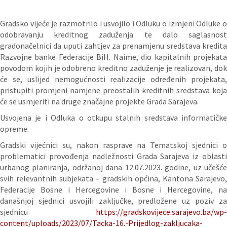
Gradsko vijeće je razmotrilo i usvojilo i Odluku o izmjeni Odluke o
odobravanju kreditnog zaduženja te dalo saglasnost
gradonačelnici da uputi zahtjev za prenamjenu sredstava kredita
Razvojne banke Federacije BiH. Naime, dio kapitalnih projekata
povodom kojih je odobreno kreditno zaduženje je realizovan, dok
će se, uslijed nemogućnosti realizacije određenih projekata,
pristupiti promjeni namjene preostalih kreditnih sredstava koja
će se usmjeriti na druge značajne projekte Grada Sarajeva.
Usvojena je i Odluka o otkupu stalnih sredstava informatičke
opreme.
Gradski vijećnici su, nakon rasprave na Tematskoj sjednici o
problematici provođenja nadležnosti Grada Sarajeva iz oblasti
urbanog planiranja, održanoj dana 12.07.2023. godine, uz učešće
svih relevantnih subjekata – gradskih općina, Kantona Sarajevo,
Federacije Bosne i Hercegovine i Bosne i Hercegovine, na
današnjoj sjednici usvojili zaključke, predložene uz poziv za
sjednicu
https://gradskovijece.sarajevo.ba/wp-
content/uploads/2023/07/Tacka-16.-Prijedlog-zakljucaka-