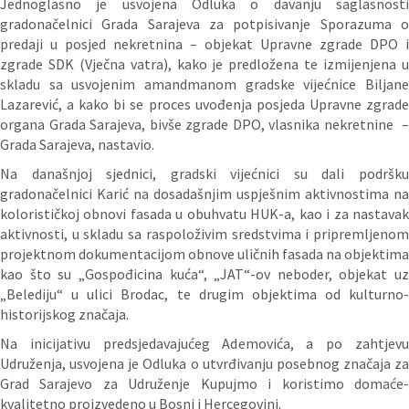
Jednoglasno je usvojena Odluka o davanju saglasnosti
gradonačelnici Grada Sarajeva za potpisivanje Sporazuma o
predaji u posjed nekretnina – objekat Upravne zgrade DPO i
zgrade SDK (Vječna vatra), kako je predložena te izmijenjena u
skladu sa usvojenim amandmanom gradske vijećnice Biljane
Lazarević, a kako bi se proces uvođenja posjeda Upravne zgrade
organa Grada Sarajeva, bivše zgrade DPO, vlasnika nekretnine –
Grada Sarajeva, nastavio.
Na današnjoj sjednici, gradski vijećnici su dali podršku
gradonačelnici Karić na dosadašnjim uspješnim aktivnostima na
kolorističkoj obnovi fasada u obuhvatu HUK-a, kao i za nastavak
aktivnosti, u skladu sa raspoloživim sredstvima i pripremljenom
projektnom dokumentacijom obnove uličnih fasada na objektima
kao što su „Gospođicina kuća“, „JAT“-ov neboder, objekat uz
„Belediju“ u ulici Brodac, te drugim objektima od kulturno-
historijskog značaja.
Na inicijativu predsjedavajućeg Ademovića, a po zahtjevu
Udruženja, usvojena je Odluka o utvrđivanju posebnog značaja za
Grad Sarajevo za Udruženje Kupujmo i koristimo domaće-
kvalitetno proizvedeno u Bosni i Hercegovini.