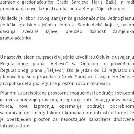
zamjenik gradonačelnice Grada Sarajeva Haris Bašić, a radi
preuzimanja nove dužnosti ambasadora BiH pri Vijeću Evrope.
Uslijedio je izbor novog zamjenika gradonačelnice. Jednoglasnu
podršku gradskih vijećnika dobio je Samir Avdić koji je, nakon
davanja svečane izjave, preuzeo dužnost zamjenika
gradonačelnice.
U nastavku sjednice, gradski vijećnici usvojili su Odluku o usvajanju
Regulacionog plana „Reljevo“ sa Odlukom o provođenju
Regulacionog plana „Reljevo“, što je jedan od 13 regulacionih
planova koji su u proceduri u Gradu Sarajevu. Usvajanjem Odluke
prvi put se detaljno reguliše prostor u ovom obuhvatu.
Planom su preispitane prostorne mogućnosti područja i stvoreni
uslovi za uređenje prostora, integraciju zatečenog građevinskog
fonda, novu izgradnju, opremanje područja potrebnom
saobraćajnom, energetskom i komunalnom infrastrukturom te
je obezbjeđen prostor za nedostajuće kapacitete društvene
infrastrukture.