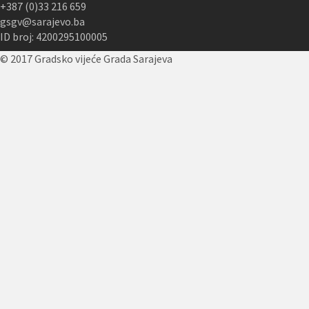
+387 (0)33 216 659
gsgv@sarajevo.ba
ID broj: 4200295100005
© 2017 Gradsko vijeće Grada Sarajeva