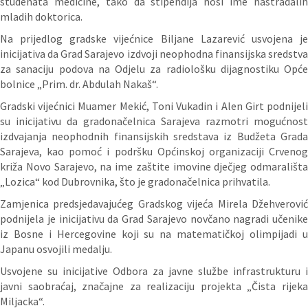
studenata medicine, tako da stipendija nosi ime nastradalih
mladih doktorica.
Na prijedlog gradske vijećnice Biljane Lazarević usvojena je
inicijativa da Grad Sarajevo izdvoji neophodna finansijska sredstva
za sanaciju podova na Odjelu za radiološku dijagnostiku Opće
bolnice „Prim. dr. Abdulah Nakaš“.
Gradski vijećnici Muamer Mekić, Toni Vukadin i Alen Girt podnijeli
su inicijativu da gradonačelnica Sarajeva razmotri mogućnost
izdvajanja neophodnih finansijskih sredstava iz Budžeta Grada
Sarajeva, kao pomoć i podršku Općinskoj organizaciji Crvenog
križa Novo Sarajevo, na ime zaštite imovine dječjeg odmarališta
„Lozica“ kod Dubrovnika, što je gradonačelnica prihvatila.
Zamjenica predsjedavajućeg Gradskog vijeća Mirela Džehverović
podnijela je inicijativu da Grad Sarajevo novčano nagradi učenike
iz Bosne i Hercegovine koji su na matematičkoj olimpijadi u
Japanu osvojili medalju.
Usvojene su inicijative Odbora za javne službe infrastrukturu i
javni saobraćaj, značajne za realizaciju projekta „Čista rijeka
Miljacka“.