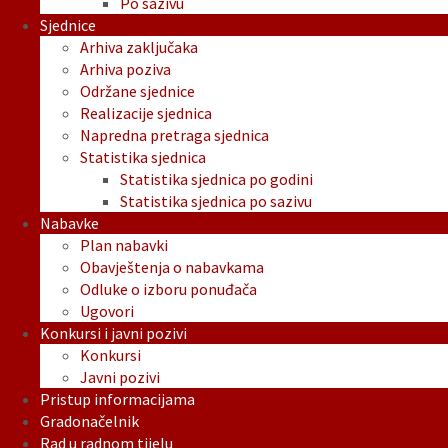
Po sazivu
Sjednice
Arhiva zaključaka
Arhiva poziva
Održane sjednice
Realizacije sjednica
Napredna pretraga sjednica
Statistika sjednica
Statistika sjednica po godini
Statistika sjednica po sazivu
Nabavke
Plan nabavki
Obavještenja o nabavkama
Odluke o izboru ponuđača
Ugovori
Konkursi i javni pozivi
Konkursi
Javni pozivi
Pristup informacijama
Gradonačelnik
Rad u radnom tijelu