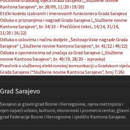
Poslovnik Gradskog vijeća Grada Sarajeva („Službene novine
Kantona Sarajevo“, br. 28/09, 11/20 i 19/20)
Etički kodeks izabranih i imenovanih funkcionera Grada Sarajeva
Odluka o priznanjima i nagradi Grada Sarajeva („Službene novine
Kantona Sarajevo“, br. 34/10 – Prečišćeni tekst, 14/14, 31/14,
11/20 i 16/22)
Odluka o uslovima i načinu dodjele „Šestoaprilske nagrade Grada
Sarajeva“ („Službene novine Kantona Sarajevo“, br. 41/22 i 49/22)
Odluka o spomenicima od značaja za Grad Sarajevo („Službene
novine Kantona Sarajevo“, br. 49/19, 28/20 – ispravka)
Pravilnik o službenoj elektronskoj komunikaciji u Gradskom vijeću
Grada Sarajeva (“Službene novine Kantona Sarajevo”, broj 7/26)
Grad Sarajevo
Sarajevo je glavni grad Bosne i Hercegovine, njena metropola i
njen najveći urbani, kulturni, ekonomski i prometni centar, glavni
grad Federacije Bosne i Hercegovine i sjedište Kantona Sarajevo.