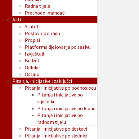
Radna tijela
Prethodni mandati
Akti
Statut
Poslovnik o radu
Propisi
Platforma djelovanja po sazivu
Izvještaji
Budžet
Odluke
Ostalo
Pitanja, inicijative i zaključci
Pitanja i inicijative po podnosiocu
Pitanja i inicijative po
vijećniku
Pitanja i inicijative po klubu
Pitanja i inicijative po
radnom tijelu
Pitanja i inicijative po dostavi
Pitanja i inicijative po sjednici