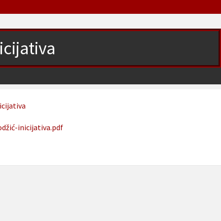
icijativa
icijativa
žić-inicijativa.pdf