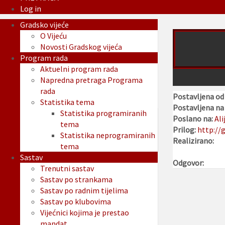
Log in
Gradsko vijeće
O Vijeću
Novosti Gradskog vijeća
Program rada
Aktuelni program rada
Napredna pretraga Programa
rada
Postavljena od
Statistika tema
Postavljena na 
Statistika programiranih
Poslano na:
Ali
tema
Prilog:
http://g
Statistika neprogramiranih
Realizirano:
tema
Sastav
Odgovor:
Trenutni sastav
Sastav po strankama
Sastav po radnim tijelima
Sastav po klubovima
Vijećnici kojima je prestao
mandat