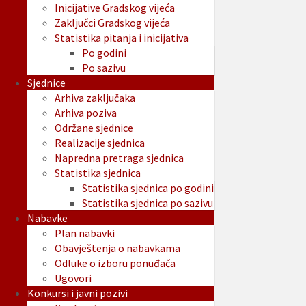
Inicijative Gradskog vijeća
Zaključci Gradskog vijeća
Statistika pitanja i inicijativa
Po godini
Po sazivu
Sjednice
Arhiva zaključaka
Arhiva poziva
Održane sjednice
Realizacije sjednica
Napredna pretraga sjednica
Statistika sjednica
Statistika sjednica po godini
Statistika sjednica po sazivu
Nabavke
Plan nabavki
Obavještenja o nabavkama
Odluke o izboru ponuđača
Ugovori
Konkursi i javni pozivi