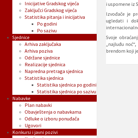
Inicijative Gradskog vijeća
i uspomen
Zaključci Gradskog vijeća
Izvođače je pr
Statistika pitanja i inicijativa
ugledati i do
Po godini
internacionalno
Po sazivu
Sjednice
Svoje obraćan
Arhiva zaključaka
„najluđu noć“,
Arhiva poziva
brendom koji je
Održane sjednice
Realizacije sjednica
Napredna pretraga sjednica
Statistika sjednica
Statistika sjednica po godini
Statistika sjednica po sazivu
Nabavke
Plan nabavki
Obavještenja o nabavkama
Odluke o izboru ponuđača
Ugovori
Konkursi i javni pozivi