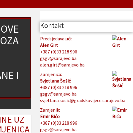
Kontakt
NOVE
IOZA
Predsjedavajući:
Alen Girt
+387 (0)33 218 996
gsgv@sarajevo.ba
alen.girt@sarajevo.ba
NE I
Zamjenica:
Svjetlana Šošić
+387 (0)33 218 996
gsgv@sarajevo.ba
svjetlana.sosic@gradskovijece.sarajevo.ba
Zamjenik:
Emir Bićo
INE UZ
+387 (0)33 218 996
MJENICA
gsgv@sarajevo.ba