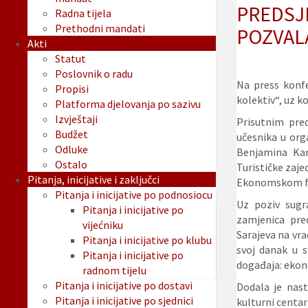
PREDSJ
Radna tijela
Prethodni mandati
POZVAL
Akti
Statut
Poslovnik o radu
Na press konfe
Propisi
kolektiv“, uz k
Platforma djelovanja po sazivu
Izvještaji
Prisutnim pred
Budžet
učesnika u org
Odluke
Benjamina Kar
Ostalo
Turističke zaj
Pitanja, inicijative i zaključci
Ekonomskom
Pitanja i inicijative po podnosiocu
Uz poziv sugr
Pitanja i inicijative po
zamjenica pre
vijećniku
Sarajeva na vr
Pitanja i inicijative po klubu
svoj danak u s
Pitanja i inicijative po
događaja: ekon
radnom tijelu
Pitanja i inicijative po dostavi
Dodala je nast
Pitanja i inicijative po sjednici
kulturni centar