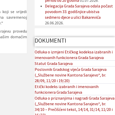
period od 20 godina
01.07.2026.
Delegacija Grada Sarajeva odala počast
koji se vrijedi
povodom 33. godišnjice ubistva
 na savremenoj
sedmero djece u ulici Bakarevića
.“
26.06.2026.
rajevu provedu
a našim domaćim
DOKUMENTI
Odluka o izmjeni Etičkog kodeksa izabranih i
imenovanih funkcionera Grada Sarajeva
Statut Grada Sarajeva
Poslovnik Gradskog vijeća Grada Sarajeva
(„Službene novine Kantona Sarajevo“, br.
28/09, 11/20 i 19/20)
Etički kodeks izabranih i imenovanih
funkcionera Grada Sarajeva
Odluka o priznanjima i nagradi Grada Sarajeva
(„Službene novine Kantona Sarajevo“, br.
34/10 – Prečišćeni tekst, 14/14, 31/14, 11/20 i