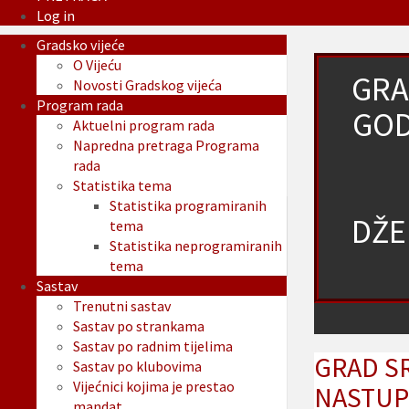
Log in
Gradsko vijeće
O Vijeću
GRA
Novosti Gradskog vijeća
Program rada
GOD
Aktuelni program rada
Napredna pretraga Programa
rada
Statistika tema
Statistika programiranih
DŽE
tema
Statistika neprogramiranih
tema
Sastav
Trenutni sastav
Sastav po strankama
Sastav po radnim tijelima
GRAD S
Sastav po klubovima
Vijećnici kojima je prestao
NASTUP
mandat