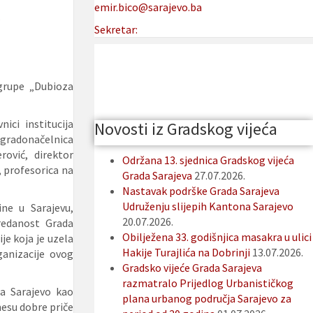
emir.bico@sarajevo.ba
Ć
Sekretar:
 grupe „Dubioza
ici institucija
Novosti iz Gradskog vijeća
 gradonačelnica
ović, direktor
Održana 13. sjednica Gradskog vijeća
 profesorica na
Grada Sarajeva
27.07.2026.
Nastavak podrške Grada Sarajeva
Udruženju slijepih Kantona Sarajevo
ne u Sarajevu,
20.07.2026.
redanost Grada
Obilježena 33. godišnjica masakra u ulici
e koja je uzela
Hakije Turajlića na Dobrinji
13.07.2026.
ganizacije ovog
Gradsko vijeće Grada Sarajeva
razmatralo Prijedlog Urbanističkog
ra Sarajevo kao
plana urbanog područja Sarajevo za
nesu dobre priče