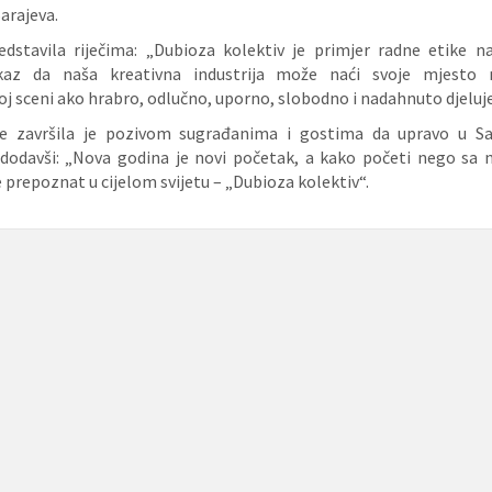
e iz Sarajeva.
edstavila riječima: „Dubioza kolektiv je primjer radne etike na 
kaz da naša kreativna industrija može naći svoje mjesto
j sceni ako hrabro, odlučno, uporno, slobodno i nadahnuto djeluje
je završila je pozivom sugrađanima i gostima da upravo u Sa
 dodavši: „Nova godina je novi početak, a kako početi nego s
 prepoznat u cijelom svijetu – „Dubioza kolektiv“.