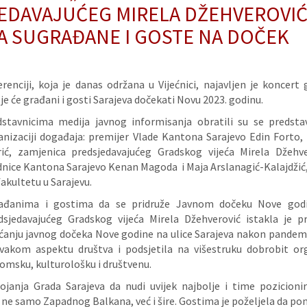
EDAVAJUĆEG MIRELA DŽEHVEROVI
A SUGRAĐANE I GOSTE NA DOČEK
renciji, koja je danas održana u Vijećnici, najavljen je koncert
oje će građani i gosti Sarajeva dočekati Novu 2023. godinu.
stavnicima medija javnog informisanja obratili su se predstavn
anizaciji događaja: premijer Vlade Kantona Sarajevo Edin Forto,
ić, zamjenica predsjedavajućeg Gradskog vijeća Mirela Džehver
ednice Kantona Sarajevo Kenan Magoda i Maja Arslanagić-Kalajdžić,
 fakultetu u Sarajevu.
ađanima i gostima da se pridruže Javnom dočeku Nove godi
dsjedavajućeg Gradskog vijeća Mirela Džehverović istakla je p
aćanju javnog dočeka Nove godine na ulice Sarajeva nakon pandemij
vakom aspektu društva i podsjetila na višestruku dobrobit or
omsku, kulturološku i društvenu.
ojanja Grada Sarajeva da nudi uvijek najbolje i time pozicioni
 ne samo Zapadnog Balkana, već i šire. Gostima je poželjela da po