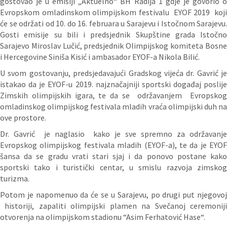
gostovao je u emisiji „Aktuelno“ BH Radija 1 gdje je govorio o
Evropskom omladinskom olimpijskom festivalu EYOF 2019 koji
će se održati od 10. do 16. februara u Sarajevu i Istočnom Sarajevu.
Gosti emisije su bili i predsjednik Skupštine grada Istočno
Sarajevo Miroslav Lučić, predsjednik Olimpijskog komiteta Bosne
i Hercegovine Siniša Kisić i ambasador EYOF-a Nikola Bilić.
U svom gostovanju, predsjedavajući Gradskog vijeća dr. Gavrić je
istakao da je EYOF-u 2019. najznačajniji sportski događaj poslije
Zimskih olimpijskih igara, te da se održavanjem Evropskog
omladinskog olimpijskog festivala mladih vraća olimpijski duh na
ove prostore.
Dr. Gavrić je naglasio kako je sve spremno za održavanje
Evropskog olimpijskog festivala mladih (EYOF-a), te da je EYOF
šansa da se gradu vrati stari sjaj i da ponovo postane kako
sportski tako i turistički centar, u smislu razvoja zimskog
turizma.
Potom je napomenuo da će se u Sarajevu, po drugi put njegovoj
historiji, zapaliti olimpijski plamen na Svečanoj ceremoniji
otvorenja na olimpijskom stadionu “Asim Ferhatović Hase“.