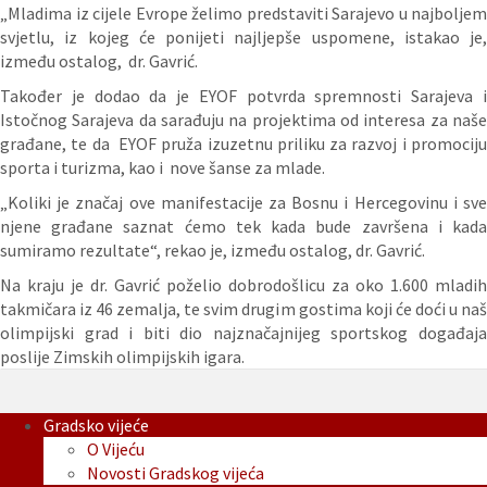
„Mladima iz cijele Evrope želimo predstaviti Sarajevo u najboljem
svjetlu, iz kojeg će ponijeti najljepše uspomene, istakao je,
između ostalog, dr. Gavrić.
Također je dodao da je EYOF potvrda spremnosti Sarajeva i
Istočnog Sarajeva da sarađuju na projektima od interesa za naše
građane, te da EYOF pruža izuzetnu priliku za razvoj i promociju
sporta i turizma, kao i nove šanse za mlade.
„Koliki je značaj ove manifestacije za Bosnu i Hercegovinu i sve
njene građane saznat ćemo tek kada bude završena i kada
sumiramo rezultate“, rekao je, između ostalog, dr. Gavrić.
Na kraju je dr. Gavrić poželio dobrodošlicu za oko 1.600 mladih
takmičara iz 46 zemalja, te svim drugim gostima koji će doći u naš
olimpijski grad i biti dio najznačajnijeg sportskog događaja
poslije Zimskih olimpijskih igara.
Gradsko vijeće
O Vijeću
Novosti Gradskog vijeća