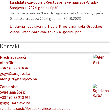
kandidata-za-dodjelu-Sestoaprilske-nagrade-Grada-
Sarajeva-u-2024-godini-f.pdf
Javna rasprava na Nacrt Programa rada Gradskog vijeća
Grada Sarajeva za 2024. godinu - 30.10.2023.
Javna-rasprava-na-Nacrt-Programa-rada-Gradskog-
vijeca-Grada-Sarajeva-za-2024.-godinu.pdf
Kontakt
Predsjedavajući:
Alen Girt
+387 (0)33 218 996
gsgv@sarajevo.ba
alen.girt@sarajevo.ba
Zamjenica:
Svjetlana Šošić
+387 (0)33 218 996
gsgv@sarajevo.ba
svjetlana.sosic@gradskovijece.sarajevo.ba