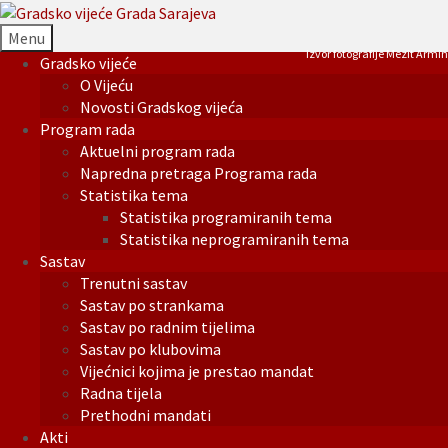
Menu
Izvor fotografije Mezit Armin
Gradsko vijeće
O Vijeću
Novosti Gradskog vijeća
Program rada
Aktuelni program rada
Napredna pretraga Programa rada
Statistika tema
Statistika programiranih tema
Statistika neprogramiranih tema
Sastav
Trenutni sastav
Sastav po strankama
Sastav po radnim tijelima
Sastav po klubovima
Vijećnici kojima je prestao mandat
Radna tijela
Prethodni mandati
Akti