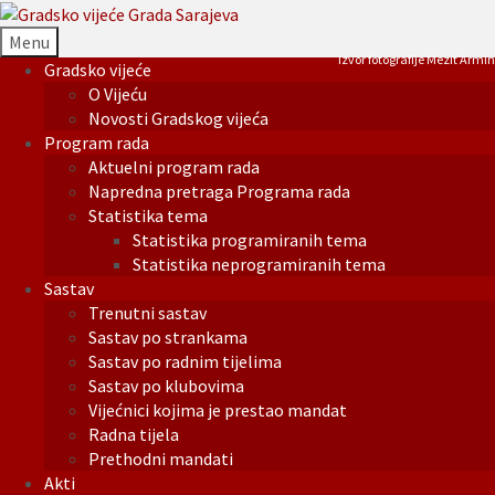
Menu
Izvor fotografije Mezit Armin
Gradsko vijeće
O Vijeću
Novosti Gradskog vijeća
Program rada
Aktuelni program rada
Napredna pretraga Programa rada
Statistika tema
Statistika programiranih tema
Statistika neprogramiranih tema
Sastav
Trenutni sastav
Sastav po strankama
Sastav po radnim tijelima
Sastav po klubovima
Vijećnici kojima je prestao mandat
Radna tijela
Prethodni mandati
Akti