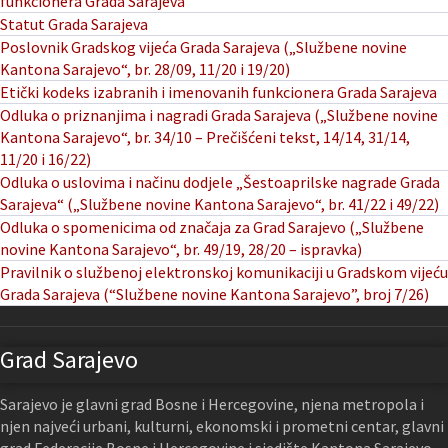
funkcionera Grada Sarajeva
Statut Grada Sarajeva
Poslovnik Gradskog vijeća Grada Sarajeva („Službene novine
Kantona Sarajevo“, br. 28/09, 11/20 i 19/20)
Etički kodeks izabranih i imenovanih funkcionera Grada Sarajeva
Odluka o priznanjima i nagradi Grada Sarajeva („Službene novine
Kantona Sarajevo“, br. 34/10 – Prečišćeni tekst, 14/14, 31/14,
11/20 i 16/22)
Odluka o uslovima i načinu dodjele „Šestoaprilske nagrade Grada
Sarajeva“ („Službene novine Kantona Sarajevo“, br. 41/22 i 49/22)
Odluka o spomenicima od značaja za Grad Sarajevo („Službene
novine Kantona Sarajevo“, br. 49/19, 28/20 – ispravka)
Pravilnik o službenoj elektronskoj komunikaciji u Gradskom vijeću
Grada Sarajeva (“Službene novine Kantona Sarajevo”, broj 7/26)
Grad Sarajevo
Sarajevo je glavni grad Bosne i Hercegovine, njena metropola i
njen najveći urbani, kulturni, ekonomski i prometni centar, glavni