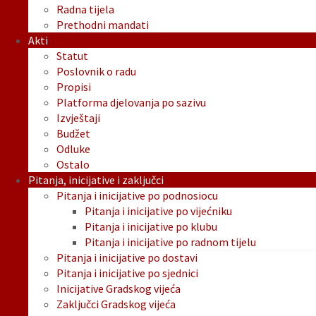
Radna tijela
Prethodni mandati
Akti
Statut
Poslovnik o radu
Propisi
Platforma djelovanja po sazivu
Izvještaji
Budžet
Odluke
Ostalo
Pitanja, inicijative i zaključci
Pitanja i inicijative po podnosiocu
Pitanja i inicijative po vijećniku
Pitanja i inicijative po klubu
Pitanja i inicijative po radnom tijelu
Pitanja i inicijative po dostavi
Pitanja i inicijative po sjednici
Inicijative Gradskog vijeća
Zaključci Gradskog vijeća