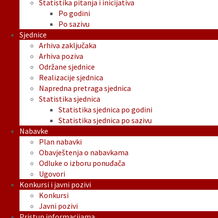
Statistika pitanja i inicijativa
Po godini
Po sazivu
Sjednice
Arhiva zaključaka
Arhiva poziva
Održane sjednice
Realizacije sjednica
Napredna pretraga sjednica
Statistika sjednica
Statistika sjednica po godini
Statistika sjednica po sazivu
Nabavke
Plan nabavki
Obavještenja o nabavkama
Odluke o izboru ponuđača
Ugovori
Konkursi i javni pozivi
Konkursi
Javni pozivi
Pristup informacijama