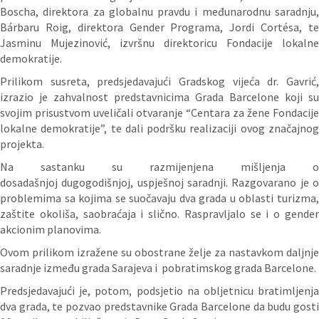
Boscha, direktora za globalnu pravdu i međunarodnu saradnju,
Bárbaru Roig, direktora Gender Programa, Jordi Cortésa, te
Jasminu Mujezinović, izvršnu direktoricu Fondacije lokalne
demokratije.
Prilikom susreta, predsjedavajući Gradskog vijeća dr. Gavrić,
izrazio je zahvalnost predstavnicima Grada Barcelone koji su
svojim prisustvom uveličali otvaranje “Centara za žene Fondacije
lokalne demokratije”, te dali podršku realizaciji ovog značajnog
projekta.
Na sastanku su razmijenjena mišljenja o
dosadašnjoj dugogodišnjoj, uspješnoj saradnji. Razgovarano je o
problemima sa kojima se suočavaju dva grada u oblasti turizma,
zaštite okoliša, saobraćaja i slično. Raspravljalo se i o gender
akcionim planovima.
Ovom prilikom izražene su obostrane želje za nastavkom daljnje
saradnje između grada Sarajeva i pobratimskog grada Barcelone.
Predsjedavajući je, potom, podsjetio na obljetnicu bratimljenja
dva grada, te pozvao predstavnike Grada Barcelone da budu gosti