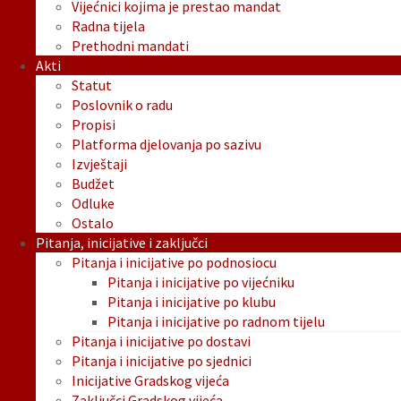
Vijećnici kojima je prestao mandat
Radna tijela
Prethodni mandati
Akti
Statut
Poslovnik o radu
Propisi
Platforma djelovanja po sazivu
Izvještaji
Budžet
Odluke
Ostalo
Pitanja, inicijative i zaključci
Pitanja i inicijative po podnosiocu
Pitanja i inicijative po vijećniku
Pitanja i inicijative po klubu
Pitanja i inicijative po radnom tijelu
Pitanja i inicijative po dostavi
Pitanja i inicijative po sjednici
Inicijative Gradskog vijeća
Zaključci Gradskog vijeća