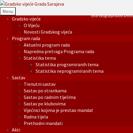
Menu
Izvor fotografije Mezit Armin
Gradsko vijeće
O Vijeću
Novosti Gradskog vijeća
Program rada
Aktuelni program rada
Napredna pretraga Programa rada
Statistika tema
Statistika programiranih tema
Statistika neprogramiranih tema
Sastav
Trenutni sastav
Sastav po strankama
Sastav po radnim tijelima
Sastav po klubovima
Vijećnici kojima je prestao mandat
Radna tijela
Prethodni mandati
Akti