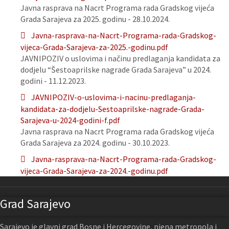
Javna rasprava na Nacrt Programa rada Gradskog vijeća
Grada Sarajeva za 2025. godinu - 28.10.2024.
Javna-rasprava-na-Nacrt-Programa-rada-Gradskog-
vijeca-Grada-Sarajeva-za-2025.-godinu.pdf
JAVNIPOZIV o uslovima i načinu predlaganja kandidata za
dodjelu “Šestoaprilske nagrade Grada Sarajeva” u 2024.
godini - 11.12.2023.
JAVNIPOZIV-o-uslovima-i-nacinu-predlaganja-
kandidata-za-dodjelu-Sestoaprilske-nagrade-Grada-
Sarajeva-u-2024-godini-f.pdf
Javna rasprava na Nacrt Programa rada Gradskog vijeća
Grada Sarajeva za 2024. godinu - 30.10.2023.
Javna-rasprava-na-Nacrt-Programa-rada-Gradskog-
vijeca-Grada-Sarajeva-za-2024.-godinu.pdf
Grad Sarajevo
Sarajevo je glavni grad Bosne i Hercegovine, njena metropola i