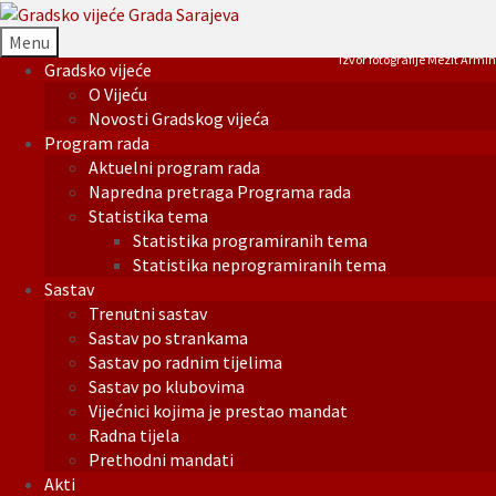
Menu
Izvor fotografije Mezit Armin
Gradsko vijeće
O Vijeću
Novosti Gradskog vijeća
Program rada
Aktuelni program rada
Napredna pretraga Programa rada
Statistika tema
Statistika programiranih tema
Statistika neprogramiranih tema
Sastav
Trenutni sastav
Sastav po strankama
Sastav po radnim tijelima
Sastav po klubovima
Vijećnici kojima je prestao mandat
Radna tijela
Prethodni mandati
Akti