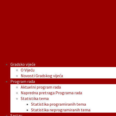
31.
Prijedlog Odluke o sufinansiranju kulturne
manifestacije od posebnog interesa za Grad Sarajevo, 62.
Međunarodni književni festival „Sarajevski dani poezije
2023“
Saglasnosti zamjenika Gradonačelnika:
Saglasnost-zamjenika-Gradonacelnice-Harisa-Basica.pdf
Saglasnost-zamjenice-Gradonacelnice-Anje-Margetic.pdf
Saglasnost-zamjenika-Gradonacelnice-Harisa-Basica-1.pdf
Saglasnost-zamjenice-Gradonacelnice-Anje-Margetic-1.pdf
Gradsko vijeće
O Vijeću
Novosti Gradskog vijeća
Program rada
Aktuelni program rada
Napredna pretraga Programa rada
Statistika tema
Statistika programiranih tema
Statistika neprogramiranih tema
Sastav