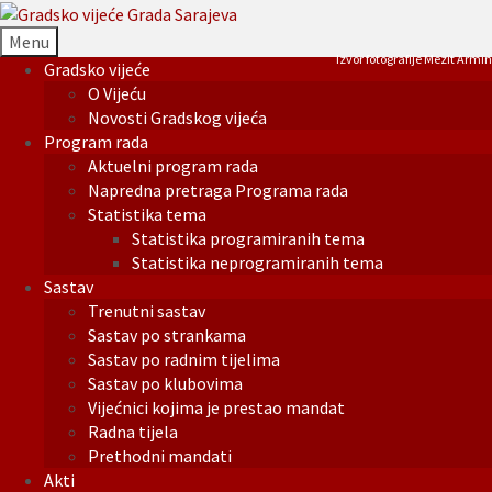
Menu
Izvor fotografije Mezit Armin
Gradsko vijeće
O Vijeću
Novosti Gradskog vijeća
Program rada
Aktuelni program rada
Napredna pretraga Programa rada
Statistika tema
Statistika programiranih tema
Statistika neprogramiranih tema
Sastav
Trenutni sastav
Sastav po strankama
Sastav po radnim tijelima
Sastav po klubovima
Vijećnici kojima je prestao mandat
Radna tijela
Prethodni mandati
Akti