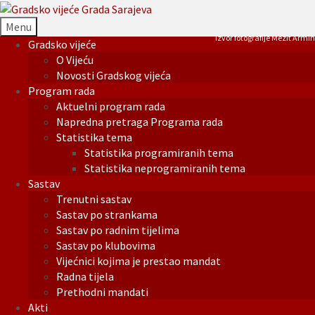
Menu
Izvor fotografije Mezit Armin
Gradsko vijeće
O Vijeću
Novosti Gradskog vijeća
Program rada
Aktuelni program rada
Napredna pretraga Programa rada
Statistika tema
Statistika programiranih tema
Statistika neprogramiranih tema
Sastav
Trenutni sastav
Sastav po strankama
Sastav po radnim tijelima
Sastav po klubovima
Vijećnici kojima je prestao mandat
Radna tijela
Prethodni mandati
Akti