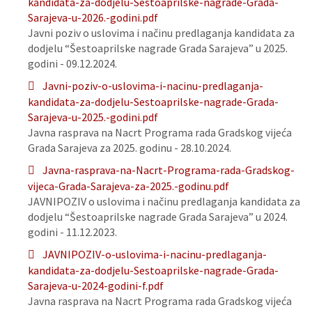
kandidata-za-dodjelu-Sestoaprilske-nagrade-Grada-
Sarajeva-u-2026.-godini.pdf
Javni poziv o uslovima i načinu predlaganja kandidata za
dodjelu “Šestoaprilske nagrade Grada Sarajeva” u 2025.
godini - 09.12.2024.
Javni-poziv-o-uslovima-i-nacinu-predlaganja-
kandidata-za-dodjelu-Sestoaprilske-nagrade-Grada-
Sarajeva-u-2025.-godini.pdf
Javna rasprava na Nacrt Programa rada Gradskog vijeća
Grada Sarajeva za 2025. godinu - 28.10.2024.
Javna-rasprava-na-Nacrt-Programa-rada-Gradskog-
vijeca-Grada-Sarajeva-za-2025.-godinu.pdf
JAVNIPOZIV o uslovima i načinu predlaganja kandidata za
dodjelu “Šestoaprilske nagrade Grada Sarajeva” u 2024.
godini - 11.12.2023.
JAVNIPOZIV-o-uslovima-i-nacinu-predlaganja-
kandidata-za-dodjelu-Sestoaprilske-nagrade-Grada-
Sarajeva-u-2024-godini-f.pdf
Javna rasprava na Nacrt Programa rada Gradskog vijeća