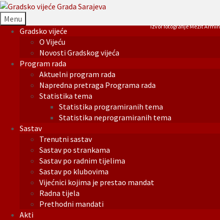
Menu
Izvor fotografije Mezit Armin
Gradsko vijeće
O Vijeću
Novosti Gradskog vijeća
Program rada
Aktuelni program rada
Napredna pretraga Programa rada
Statistika tema
Statistika programiranih tema
Statistika neprogramiranih tema
Sastav
Trenutni sastav
Sastav po strankama
Sastav po radnim tijelima
Sastav po klubovima
Vijećnici kojima je prestao mandat
Radna tijela
Prethodni mandati
Akti