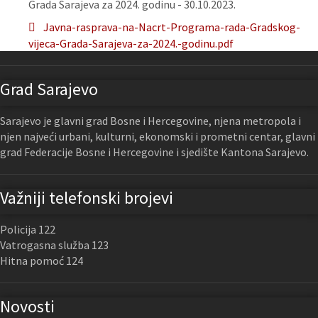
Grada Sarajeva za 2024. godinu - 30.10.2023.
Javna-rasprava-na-Nacrt-Programa-rada-Gradskog-
vijeca-Grada-Sarajeva-za-2024.-godinu.pdf
Grad Sarajevo
Sarajevo je glavni grad Bosne i Hercegovine, njena metropola i
njen najveći urbani, kulturni, ekonomski i prometni centar, glavni
grad Federacije Bosne i Hercegovine i sjedište Kantona Sarajevo.
Važniji telefonski brojevi
Policija 122
Vatrogasna služba 123
Hitna pomoć 124
Novosti