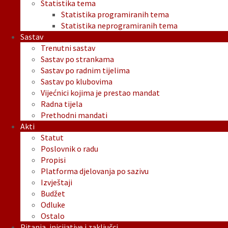
Statistika tema
Statistika programiranih tema
Statistika neprogramiranih tema
Sastav
Trenutni sastav
Sastav po strankama
Sastav po radnim tijelima
Sastav po klubovima
Vijećnici kojima je prestao mandat
Radna tijela
Prethodni mandati
Akti
Statut
Poslovnik o radu
Propisi
Platforma djelovanja po sazivu
Izvještaji
Budžet
Odluke
Ostalo
Pitanja, inicijative i zaključci