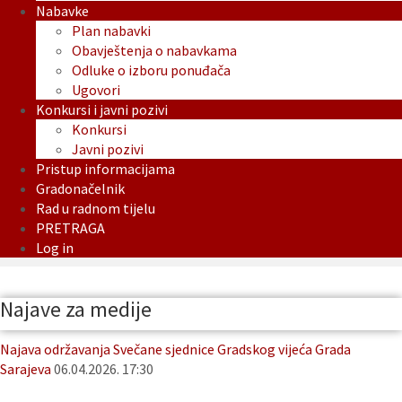
Nabavke
Plan nabavki
Obavještenja o nabavkama
Odluke o izboru ponuđača
Ugovori
Konkursi i javni pozivi
Konkursi
Javni pozivi
Pristup informacijama
Gradonačelnik
Rad u radnom tijelu
PRETRAGA
Log in
Najave za medije
Najava održavanja Svečane sjednice Gradskog vijeća Grada
Sarajeva
06.04.2026. 17:30