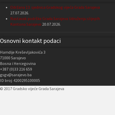
Održana 13. sjednica Gradskog vijeća Grada Sarajeva
27.07.2026.
Nastavak podrške Grada Sarajeva Udruženju slijepih
Kantona Sarajevo
20.07.2026.
Osnovni kontakt podaci
Hamdije Kreševljakovića 3
71000 Sarajevo
Bosna i Hercegovina
+387 (0)33 216 659
gsgv@sarajevo.ba
ID broj: 4200295100005
© 2017 Gradsko vijeće Grada Sarajeva