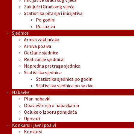
Inicijative Gradskog vijeća
Zaključci Gradskog vijeća
Statistika pitanja i inicijativa
Po godini
Po sazivu
Sjednice
Arhiva zaključaka
Arhiva poziva
Održane sjednice
Realizacije sjednica
Napredna pretraga sjednica
Statistika sjednica
Statistika sjednica po godini
Statistika sjednica po sazivu
Nabavke
Plan nabavki
Obavještenja o nabavkama
Odluke o izboru ponuđača
Ugovori
Konkursi i javni pozivi
Konkursi