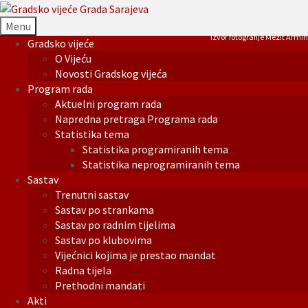
Menu
Izvor fotografije Mezit Armin
Gradsko vijeće
O Vijeću
Novosti Gradskog vijeća
Program rada
Aktuelni program rada
Napredna pretraga Programa rada
Statistika tema
Statistika programiranih tema
Statistika neprogramiranih tema
Sastav
Trenutni sastav
Sastav po strankama
Sastav po radnim tijelima
Sastav po klubovima
Vijećnici kojima je prestao mandat
Radna tijela
Prethodni mandati
Akti