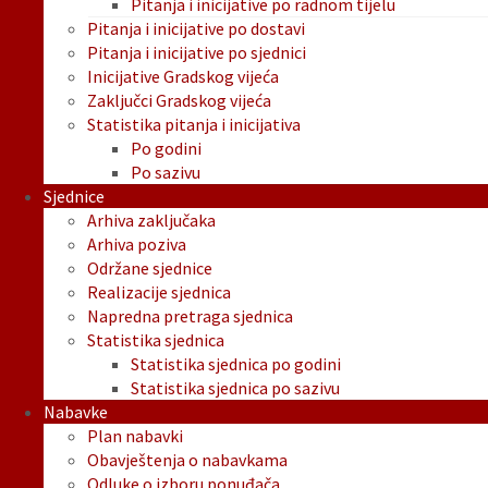
Pitanja i inicijative po radnom tijelu
Pitanja i inicijative po dostavi
Pitanja i inicijative po sjednici
Inicijative Gradskog vijeća
Zaključci Gradskog vijeća
Statistika pitanja i inicijativa
Po godini
Po sazivu
Sjednice
Arhiva zaključaka
Arhiva poziva
Održane sjednice
Realizacije sjednica
Napredna pretraga sjednica
Statistika sjednica
Statistika sjednica po godini
Statistika sjednica po sazivu
Nabavke
Plan nabavki
Obavještenja o nabavkama
Odluke o izboru ponuđača