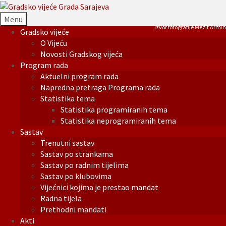
Menu
Izvor fotografije Mezit Armin
Gradsko vijeće
O Vijeću
Novosti Gradskog vijeća
Program rada
Aktuelni program rada
Napredna pretraga Programa rada
Statistika tema
Statistika programiranih tema
Statistika neprogramiranih tema
Sastav
Trenutni sastav
Sastav po strankama
Sastav po radnim tijelima
Sastav po klubovima
Vijećnici kojima je prestao mandat
Radna tijela
Prethodni mandati
Akti