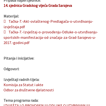
Pripada najavi sjednice:
14. sjednica Gradskog vijeća Grada Sarajeva
Materijal:
Tačka-7.-Akt-ovlaštenog-Predlagača-o-utvrđivanju-
izvještaja.pdf
Tačka-7.-Izvještaj-o-provođenju-Odluke-o-utvrđivanju-
sportskih-manifestacija-od-značaja-za-Grad-Sarajevo-u-
2017.-godini.pdf
Pitanja i inicijative:
Odgovori:
Izvještaji radnih tijela:
Komisija za Statut i akte
Odbor za društvene djelatnosti
Tema programa rada:
IZVJEŠTAJ O PROVOĐENJU ODLUKE O UTVRĐIVANJU