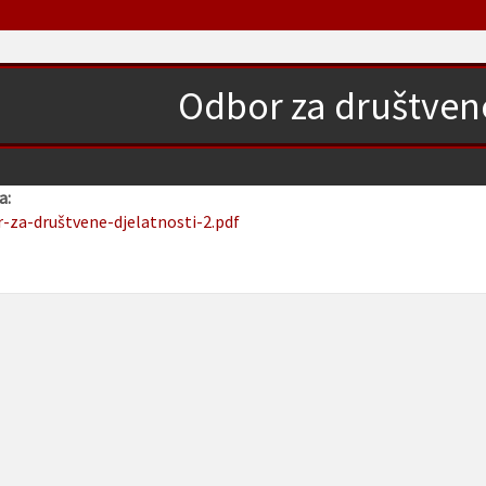
Odbor za društvene
a:
r-za-društvene-djelatnosti-2.pdf