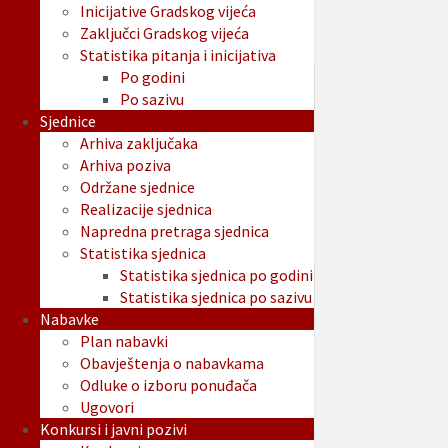
Inicijative Gradskog vijeća
Zaključci Gradskog vijeća
Statistika pitanja i inicijativa
Po godini
Po sazivu
Sjednice
Arhiva zaključaka
Arhiva poziva
Održane sjednice
Realizacije sjednica
Napredna pretraga sjednica
Statistika sjednica
Statistika sjednica po godini
Statistika sjednica po sazivu
Nabavke
Plan nabavki
Obavještenja o nabavkama
Odluke o izboru ponuđača
Ugovori
Konkursi i javni pozivi