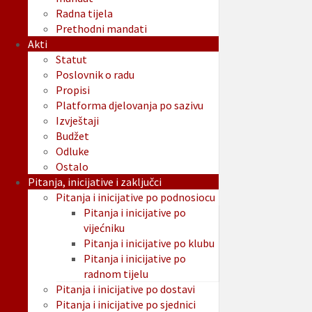
Radna tijela
Prethodni mandati
Akti
Statut
Poslovnik o radu
Propisi
Platforma djelovanja po sazivu
Izvještaji
Budžet
Odluke
Ostalo
Pitanja, inicijative i zaključci
Pitanja i inicijative po podnosiocu
Pitanja i inicijative po
vijećniku
Pitanja i inicijative po klubu
Pitanja i inicijative po
radnom tijelu
Pitanja i inicijative po dostavi
Pitanja i inicijative po sjednici