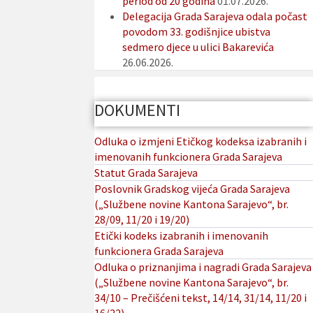
period od 20 godina
01.07.2026.
Delegacija Grada Sarajeva odala počast
povodom 33. godišnjice ubistva
sedmero djece u ulici Bakarevića
26.06.2026.
DOKUMENTI
Odluka o izmjeni Etičkog kodeksa izabranih i
imenovanih funkcionera Grada Sarajeva
Statut Grada Sarajeva
Poslovnik Gradskog vijeća Grada Sarajeva
(„Službene novine Kantona Sarajevo“, br.
28/09, 11/20 i 19/20)
Etički kodeks izabranih i imenovanih
funkcionera Grada Sarajeva
Odluka o priznanjima i nagradi Grada Sarajeva
(„Službene novine Kantona Sarajevo“, br.
34/10 – Prečišćeni tekst, 14/14, 31/14, 11/20 i