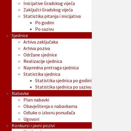
Inicijative Gradskog vijeća
Zaključci Gradskog vijeća
Statistika pitanja i inicijativa
Po godini
Po sazivu
Sjednice
Arhiva zaključaka
Arhiva poziva
Održane sjednice
Realizacije sjednica
Napredna pretraga sjednica
Statistika sjednica
Statistika sjednica po godini
Statistika sjednica po sazivu
Nabavke
Plan nabavki
Obavještenja o nabavkama
Odluke o izboru ponuđača
Ugovori
Konkursi i javni pozivi