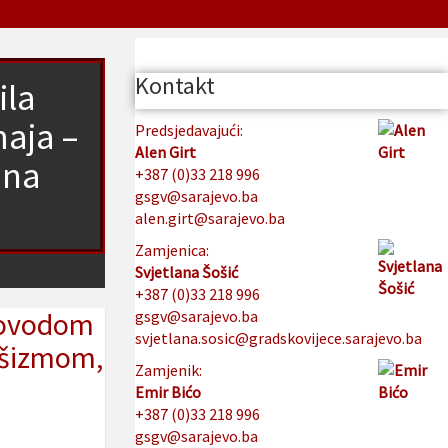
Kontakt
ila
maja –
Predsjedavajući:
Alen Girt
ana
+387 (0)33 218 996
gsgv@sarajevo.ba
alen.girt@sarajevo.ba
Zamjenica:
Svjetlana Šošić
+387 (0)33 218 996
 povodom
gsgv@sarajevo.ba
svjetlana.sosic@gradskovijece.sarajevo.ba
ašizmom,
Zamjenik:
Emir Bićo
+387 (0)33 218 996
gsgv@sarajevo.ba