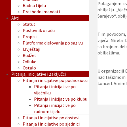
Polaganjem cv
Radna tijela
obilježju „Vj
Prethodni mandati
Sarajevo“, obil
Akti
Statut
Poslovnik o radu
Tim povodom, g
Propisi
vijeća Mirela 
Platforma djelovanja po sazivu
sa brojnim dele
Izvještaji
obilježjima.
Budžet
Odluke
Ostalo
U organizaciji 
Pitanja, inicijative i zaključci
nad fašizmom i 
Pitanja i inicijative po podnosiocu
koncert Amire 
Pitanja i inicijative po
vijećniku
Pitanja i inicijative po klubu
Pitanja i inicijative po
radnom tijelu
Pitanja i inicijative po dostavi
Pitanja i inicijative po sjednici