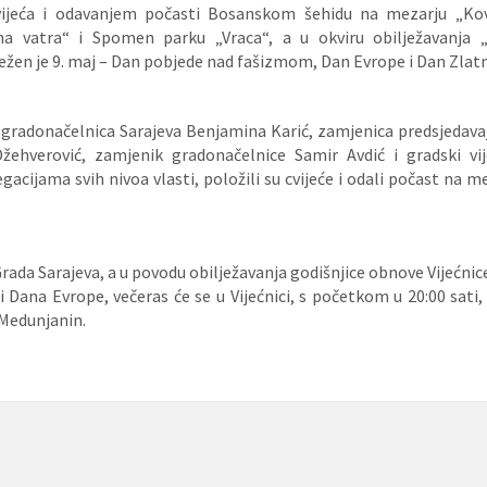
ijeća i odavanjem počasti Bosanskom šehidu na mezarju „K
ečna vatra“ i Spomen parku „Vraca“, a u okviru obilježavanja
ježen je 9. maj – Dan pobjede nad fašizmom, Dan Evrope i Dan Zlatni
radonačelnica Sarajeva Benjamina Karić, zamjenica predsjedav
Džehverović, zamjenik gradonačelnice Samir Avdić i gradski vij
gacijama svih nivoa vlasti, položili su cvijeće i odali počast na 
Grada Sarajeva, a u povodu obilježavanja godišnjice obnove Vijećni
Dana Evrope, večeras će se u Vijećnici, s početkom u 20:00 sati,
Medunjanin.