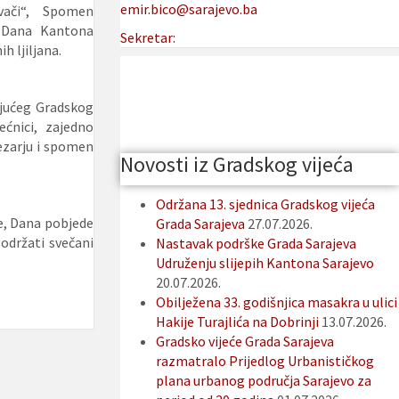
emir.bico@sarajevo.ba
ovači“, Spomen
 „Dana Kantona
Sekretar:
h ljiljana.
ajućeg Gradskog
ećnici, zajedno
mezarju i spomen
Novosti iz Gradskog vijeća
Održana 13. sjednica Gradskog vijeća
ce, Dana pobjede
Grada Sarajeva
27.07.2026.
 održati svečani
Nastavak podrške Grada Sarajeva
Udruženju slijepih Kantona Sarajevo
20.07.2026.
Obilježena 33. godišnjica masakra u ulici
Hakije Turajlića na Dobrinji
13.07.2026.
Gradsko vijeće Grada Sarajeva
razmatralo Prijedlog Urbanističkog
plana urbanog područja Sarajevo za