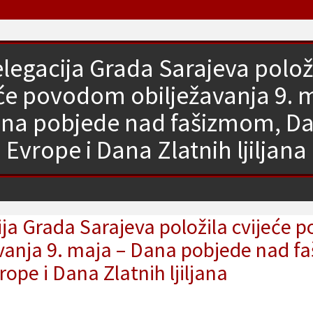
legacija Grada Sarajeva polož
će povodom obilježavanja 9. 
na pobjede nad fašizmom, D
Evrope i Dana Zlatnih ljiljana
ja Grada Sarajeva položila cvijeće
avanja 9. maja – Dana pobjede nad f
ope i Dana Zlatnih ljiljana