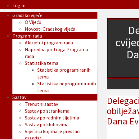
Log in
Gradsko vijeće
O Vijeću
De
Novosti Gradskog vijeća
Program rada
cvije
Aktuelni program rada
Napredna pretraga Programa
Da
rada
Statistika tema
Statistika programiranih
tema
Statistika neprogramiranih
tema
Sastav
Delegaci
Trenutni sastav
obiljež
Sastav po strankama
Sastav po radnim tijelima
Dana Evr
Sastav po klubovima
Vijećnici kojima je prestao
mandat