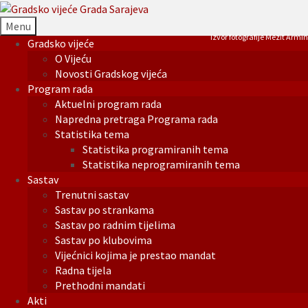
Menu
Izvor fotografije Mezit Armin
Gradsko vijeće
O Vijeću
Novosti Gradskog vijeća
Program rada
Aktuelni program rada
Napredna pretraga Programa rada
Statistika tema
Statistika programiranih tema
Statistika neprogramiranih tema
Sastav
Trenutni sastav
Sastav po strankama
Sastav po radnim tijelima
Sastav po klubovima
Vijećnici kojima je prestao mandat
Radna tijela
Prethodni mandati
Akti