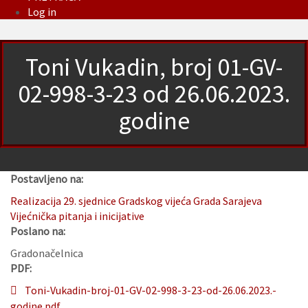
Log in
Toni Vukadin, broj 01-GV-
02-998-3-23 od 26.06.2023.
godine
Postavljeno na:
Realizacija 29. sjednice Gradskog vijeća Grada Sarajeva
Vijećnička pitanja i inicijative
Poslano na:
Gradonačelnica
PDF:
Toni-Vukadin-broj-01-GV-02-998-3-23-od-26.06.2023.-
godine.pdf