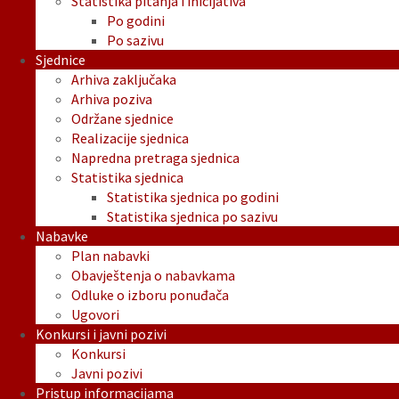
Statistika pitanja i inicijativa
Po godini
Po sazivu
Sjednice
Arhiva zaključaka
Arhiva poziva
Održane sjednice
Realizacije sjednica
Napredna pretraga sjednica
Statistika sjednica
Statistika sjednica po godini
Statistika sjednica po sazivu
Nabavke
Plan nabavki
Obavještenja o nabavkama
Odluke o izboru ponuđača
Ugovori
Konkursi i javni pozivi
Konkursi
Javni pozivi
Pristup informacijama