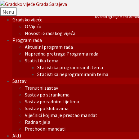
Menu
Izvor fotografije Mezit Armin
Gradsko vijeće
O Vijeću
Novosti Gradskog vijeća
Program rada
Aktuelni program rada
Napredna pretraga Programa rada
Statistika tema
Statistika programiranih tema
Statistika neprogramiranih tema
Sastav
Trenutni sastav
Sastav po strankama
Sastav po radnim tijelima
Sastav po klubovima
Vijećnici kojima je prestao mandat
Radna tijela
Prethodni mandati
Akti