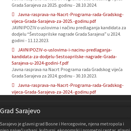
Grada Sarajeva za 2025. godinu - 28.10.2024.
Javna-rasprava-na-Nacrt-Programa-rada-Gradskog-
vijeca-Grada-Sarajeva-za-2025.-godinu.pdf
JAVNIPOZIV o uslovima i načinu predlaganja kandidata za
dodjelu “Šestoaprilske nagrade Grada Sarajeva” u 2024.
godini - 11.12.2023.
JAVNIPOZIV-o-uslovima-i-nacinu-predlaganja-
kandidata-za-dodjelu-Sestoaprilske-nagrade-Grada-
Sarajeva-u-2024-godini-f.pdf
Javna rasprava na Nacrt Programa rada Gradskog vijeća
Grada Sarajeva za 2024. godinu - 30.10.2023.
Javna-rasprava-na-Nacrt-Programa-rada-Gradskog-
vijeca-Grada-Sarajeva-za-2024.-godinu.pdf
Grad Sarajevo
Sarajevo je glavni grad Bosne i Hercegovine, njena metropola i
njen najveći urbani, kulturni, ekonomski i prometni centar, glavni