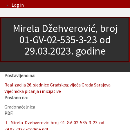
Log in
Mirela Džehverović, broj
01-GV-02-535-3-23 od
29.03.2023. godine
Postavljeno na:
Realizacija 26. sjednice Gradskog vijeća Grada Sarajeva
Vijećnička pitanja i inicijative
Poslano na:
Gradonačelnica
PDF:
Mirela-Dzehverovic-broj-01-GV-02-535-3-23-od-
29.03.2023.-godine.pdf