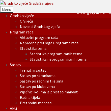
Menu
Izvor fotografije Mezit Armin
Gradsko vijeće
O Vijeću
Novosti Gradskog vijeća
Program rada
Aktuelni program rada
Napredna pretraga Programa rada
Statistika tema
Statistika programiranih tema
Statistika neprogramiranih tema
Sastav
Trenutni sastav
Sastav po strankama
Sastav po radnim tijelima
Sastav po klubovima
Vijećnici kojima je prestao mandat
Radna tijela
Prethodni mandati
Akti