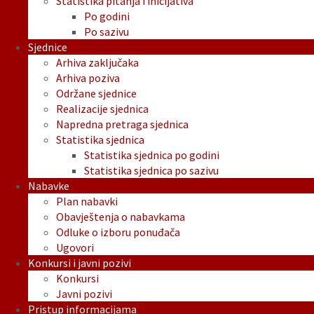
Statistika pitanja i inicijativa
Po godini
Po sazivu
Sjednice
Arhiva zaključaka
Arhiva poziva
Održane sjednice
Realizacije sjednica
Napredna pretraga sjednica
Statistika sjednica
Statistika sjednica po godini
Statistika sjednica po sazivu
Nabavke
Plan nabavki
Obavještenja o nabavkama
Odluke o izboru ponuđača
Ugovori
Konkursi i javni pozivi
Konkursi
Javni pozivi
Pristup informacijama