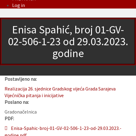
Log in
Enisa Spahić, broj 01-GV-
02-506-1-23 od 29.03.2023.
godine
Postavljeno na:
Realizacija 26. sjednice Gradskog vijeća Grada Sarajeva
Vijećnička pitanja i inicijative
Poslano na:
Gradonačelnica
PDF:
Enisa-Spahic-broj-01-GV-02-506-1-23-od-29.03.2023.-
godine.pdf