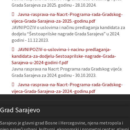
Grada Sarajeva za 2025. godinu - 28.10.2024.
Javna-rasprava-na-Nacrt-Programa-rada-Gradskog-
vijeca-Grada-Sarajeva-za-2025.-godinu.pdf
JAVNIPOZIV o uslovima i načinu predlaganja kandidata za
dodjelu “Šestoaprilske nagrade Grada Sarajeva” u 2024.
godini - 11.12.2023.
JAVNIPOZIV-o-uslovima-i-nacinu-predlaganja-
kandidata-za-dodjelu-Sestoaprilske-nagrade-Grada-
Sarajeva-u-2024-godini-f.pdf
Javna rasprava na Nacrt Programa rada Gradskog vijeća
Grada Sarajeva za 2024. godinu - 30.10.2023.
Javna-rasprava-na-Nacrt-Programa-rada-Gradskog-
vijeca-Grada-Sarajeva-za-2024.-godinu.pdf
Grad Sarajevo
Sarajevo je glavni grad Bosne i Hercegovine, njena metropola i
njen najveći urbani, kulturni, ekonomski i prometni centar, glavni